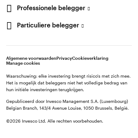
English
Professionele belegger
Gepubliceerd door Invesco Management S.A. (Luxembourg)
Belgian Branch, 143/4 Avenue Louise, 1050 Brussels, België.
French
Particuliere belegger
Neem contact met ons op
©2026 Invesco Ltd. Alle rechten voorbehouden.
Algemene voorwaarden
Privacy
Cookieverklaring
Manage cookies
Waarschuwing: elke investering brengt risico's met zich mee.
Het is mogelijk dat beleggers niet het volledige bedrag van
hun initiële investeringen terugkrijgen.
Gepubliceerd door Invesco Management S.A. (Luxembourg)
Belgian Branch, 143/4 Avenue Louise, 1050 Brussels, België.
©2026 Invesco Ltd. Alle rechten voorbehouden.