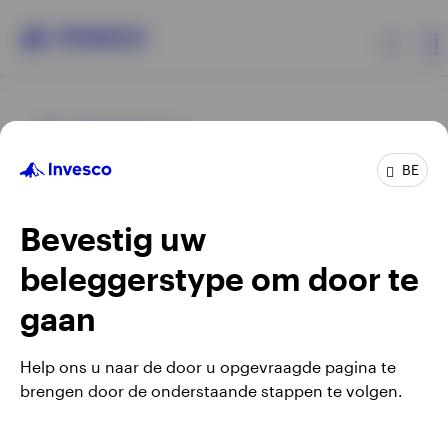
Producten
BE
Beleggersinformatie
Bevestig uw
Over Invesco
beleggerstype om door te
Opens
Opens
Algemene voorwaarden en bepalingen
Privacyverklaring
Opens
Opens
in
in
Cookie-melding
Carrières
Manage cookies
gaan
in
in
a
a
a
a
new
new
Help ons u naar de door u opgevraagde pagina te
new
new
tab
tab
brengen door de onderstaande stappen te volgen.
Waarschuwing: elke investering brengt risico's met zich mee.
tab
tab
Belgium
Het is mogelijk dat beleggers niet het volledige bedrag van
hun initiële investeringen terugkrijgen.