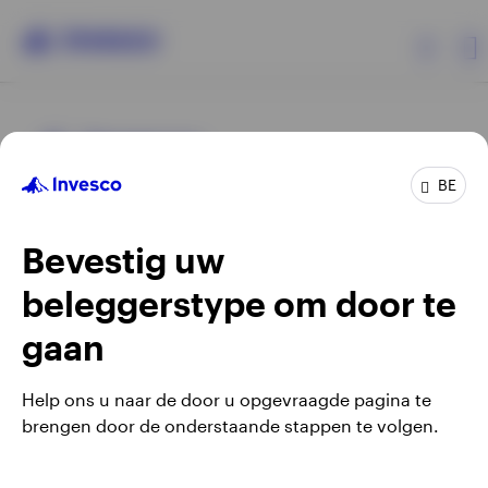
Producten
BE
Beleggersinformatie
Bevestig uw
Over Invesco
beleggerstype om door te
Opens
Opens
Algemene voorwaarden en bepalingen
Privacyverklaring
Opens
Opens
in
in
Cookie-melding
Carrières
Manage cookies
gaan
in
in
a
a
a
a
new
new
Help ons u naar de door u opgevraagde pagina te
new
new
tab
tab
brengen door de onderstaande stappen te volgen.
Waarschuwing: elke investering brengt risico's met zich mee.
tab
tab
Belgium
Het is mogelijk dat beleggers niet het volledige bedrag van
hun initiële investeringen terugkrijgen.