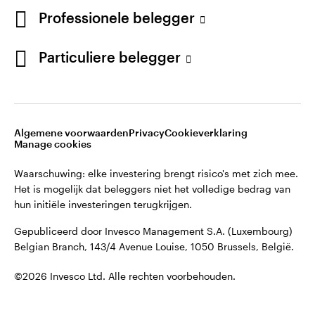
English
Professionele belegger
Gepubliceerd door Invesco Management S.A. (Luxembourg)
Belgian Branch, 143/4 Avenue Louise, 1050 Brussels, België.
French
Particuliere belegger
Neem contact met ons op
©2026 Invesco Ltd. Alle rechten voorbehouden.
Algemene voorwaarden
Privacy
Cookieverklaring
Manage cookies
Waarschuwing: elke investering brengt risico's met zich mee.
Het is mogelijk dat beleggers niet het volledige bedrag van
hun initiële investeringen terugkrijgen.
Gepubliceerd door Invesco Management S.A. (Luxembourg)
Belgian Branch, 143/4 Avenue Louise, 1050 Brussels, België.
©2026 Invesco Ltd. Alle rechten voorbehouden.