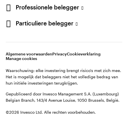
English
Professionele belegger
Gepubliceerd door Invesco Management S.A. (Luxembourg)
Belgian Branch, 143/4 Avenue Louise, 1050 Brussels, België.
French
Particuliere belegger
Neem contact met ons op
©2026 Invesco Ltd. Alle rechten voorbehouden.
Algemene voorwaarden
Privacy
Cookieverklaring
Manage cookies
Waarschuwing: elke investering brengt risico's met zich mee.
Het is mogelijk dat beleggers niet het volledige bedrag van
hun initiële investeringen terugkrijgen.
Gepubliceerd door Invesco Management S.A. (Luxembourg)
Belgian Branch, 143/4 Avenue Louise, 1050 Brussels, België.
©2026 Invesco Ltd. Alle rechten voorbehouden.