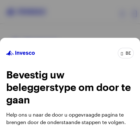
Producten
BE
Beleggersinformatie
Bevestig uw
Over Invesco
beleggerstype om door te
Opens
Opens
Algemene voorwaarden en bepalingen
Privacyverklaring
Opens
Opens
in
in
Cookie-melding
Carrières
Manage cookies
gaan
in
in
a
a
a
a
new
new
Help ons u naar de door u opgevraagde pagina te
new
new
tab
tab
brengen door de onderstaande stappen te volgen.
Waarschuwing: elke investering brengt risico's met zich mee.
tab
tab
Belgium
Het is mogelijk dat beleggers niet het volledige bedrag van
hun initiële investeringen terugkrijgen.