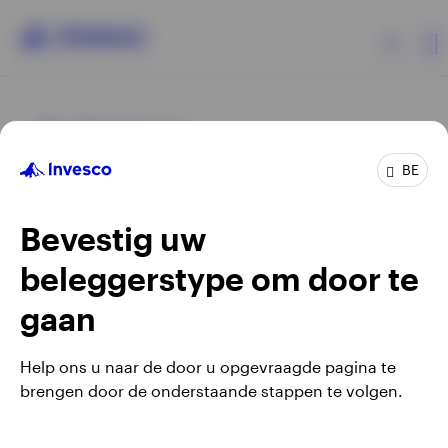
Producten
BE
Beleggersinformatie
Bevestig uw
Over Invesco
beleggerstype om door te
Opens
Opens
Algemene voorwaarden en bepalingen
Privacyverklaring
Opens
Opens
in
in
Cookie-melding
Carrières
Manage cookies
gaan
in
in
a
a
a
a
new
new
Help ons u naar de door u opgevraagde pagina te
new
new
tab
tab
brengen door de onderstaande stappen te volgen.
Waarschuwing: elke investering brengt risico's met zich mee.
tab
tab
Belgium
Het is mogelijk dat beleggers niet het volledige bedrag van
hun initiële investeringen terugkrijgen.