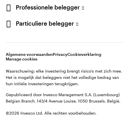
English
Professionele belegger
Gepubliceerd door Invesco Management S.A. (Luxembourg)
Belgian Branch, 143/4 Avenue Louise, 1050 Brussels, België.
French
Particuliere belegger
Neem contact met ons op
©2026 Invesco Ltd. Alle rechten voorbehouden.
Algemene voorwaarden
Privacy
Cookieverklaring
Manage cookies
Waarschuwing: elke investering brengt risico's met zich mee.
Het is mogelijk dat beleggers niet het volledige bedrag van
hun initiële investeringen terugkrijgen.
Gepubliceerd door Invesco Management S.A. (Luxembourg)
Belgian Branch, 143/4 Avenue Louise, 1050 Brussels, België.
©2026 Invesco Ltd. Alle rechten voorbehouden.