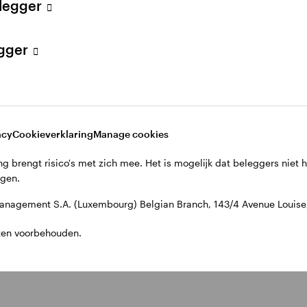
elegger
egger
acy
Cookieverklaring
Manage cookies
g brengt risico's met zich mee. Het is mogelijk dat beleggers niet 
jgen.
nagement S.A. (Luxembourg) Belgian Branch, 143/4 Avenue Louise, 
ten voorbehouden.