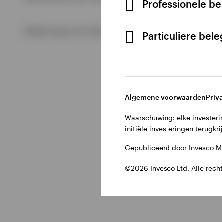
Professionele b
Bekijk alles
©2026 Invesco Ltd. Alle rechten voorbehouden.
Particuliere bel
Algemene voorwaarden
Priv
Waarschuwing: elke investerin
initiële investeringen terugkri
Gepubliceerd door Invesco Ma
©2026 Invesco Ltd. Alle rech