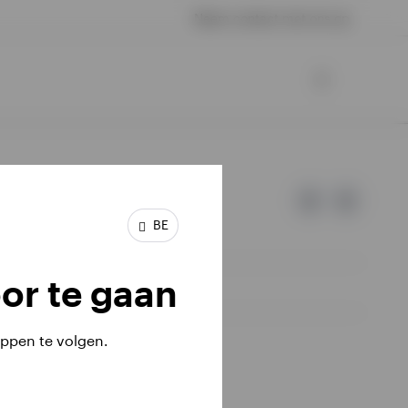
Neem contact met ons op
BE
or te gaan
ppen te volgen.
iële investeringen terugkrijgen.