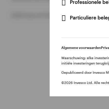
Professionele b
Bekijk alles
©2026 Invesco Ltd. Alle rechten voorbehouden.
Particuliere bel
Algemene voorwaarden
Priv
Waarschuwing: elke investerin
initiële investeringen terugkri
Gepubliceerd door Invesco Ma
©2026 Invesco Ltd. Alle rech