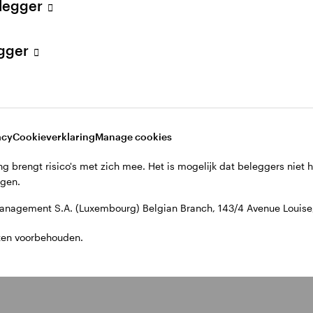
elegger
egger
acy
Cookieverklaring
Manage cookies
g brengt risico's met zich mee. Het is mogelijk dat beleggers niet 
jgen.
nagement S.A. (Luxembourg) Belgian Branch, 143/4 Avenue Louise, 
ten voorbehouden.