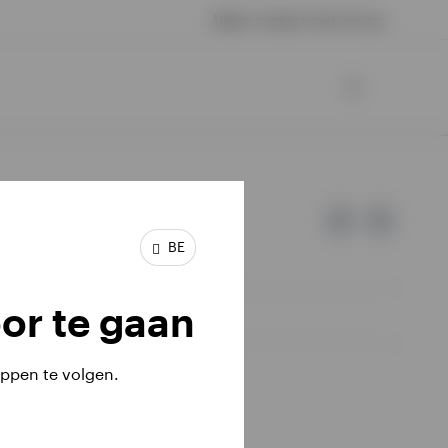
Neem contact met ons op
BE
or te gaan
ppen te volgen.
iële investeringen terugkrijgen.