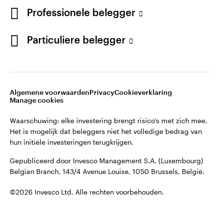
English
Professionele belegger
Gepubliceerd door Invesco Management S.A. (Luxembourg)
Belgian Branch, 143/4 Avenue Louise, 1050 Brussels, België.
French
Particuliere belegger
Neem contact met ons op
©2026 Invesco Ltd. Alle rechten voorbehouden.
Algemene voorwaarden
Privacy
Cookieverklaring
Manage cookies
Waarschuwing: elke investering brengt risico's met zich mee.
Het is mogelijk dat beleggers niet het volledige bedrag van
hun initiële investeringen terugkrijgen.
Gepubliceerd door Invesco Management S.A. (Luxembourg)
Belgian Branch, 143/4 Avenue Louise, 1050 Brussels, België.
©2026 Invesco Ltd. Alle rechten voorbehouden.