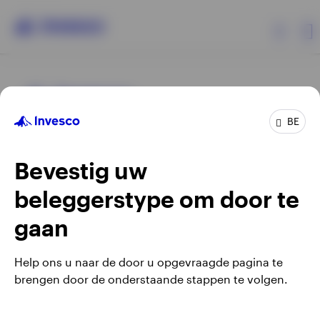
Producten
BE
Beleggersinformatie
Bevestig uw
Over Invesco
beleggerstype om door te
Opens
Opens
Algemene voorwaarden en bepalingen
Privacyverklaring
Opens
Opens
in
in
Cookie-melding
Carrières
Manage cookies
gaan
in
in
a
a
a
a
new
new
Help ons u naar de door u opgevraagde pagina te
new
new
tab
tab
brengen door de onderstaande stappen te volgen.
Waarschuwing: elke investering brengt risico's met zich mee.
tab
tab
Belgium
Het is mogelijk dat beleggers niet het volledige bedrag van
hun initiële investeringen terugkrijgen.