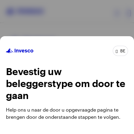
Producten
BE
Beleggersinformatie
Bevestig uw
Over Invesco
beleggerstype om door te
Opens
Opens
Algemene voorwaarden en bepalingen
Privacyverklaring
Opens
Opens
in
in
Cookie-melding
Carrières
Manage cookies
gaan
in
in
a
a
a
a
new
new
Help ons u naar de door u opgevraagde pagina te
new
new
tab
tab
brengen door de onderstaande stappen te volgen.
Waarschuwing: elke investering brengt risico's met zich mee.
tab
tab
Belgium
Het is mogelijk dat beleggers niet het volledige bedrag van
hun initiële investeringen terugkrijgen.