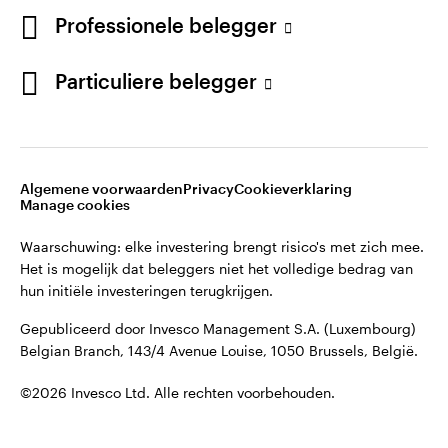
English
Professionele belegger
Gepubliceerd door Invesco Management S.A. (Luxembourg)
Belgian Branch, 143/4 Avenue Louise, 1050 Brussels, België.
French
Particuliere belegger
Neem contact met ons op
©2026 Invesco Ltd. Alle rechten voorbehouden.
Algemene voorwaarden
Privacy
Cookieverklaring
Manage cookies
Waarschuwing: elke investering brengt risico's met zich mee.
Het is mogelijk dat beleggers niet het volledige bedrag van
hun initiële investeringen terugkrijgen.
Gepubliceerd door Invesco Management S.A. (Luxembourg)
Belgian Branch, 143/4 Avenue Louise, 1050 Brussels, België.
©2026 Invesco Ltd. Alle rechten voorbehouden.