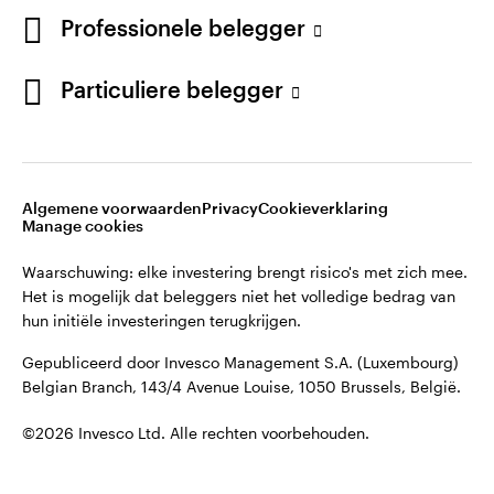
©2026 Invesco Ltd. Alle rechten voorbehouden.
English
Professionele belegger
French
Blijf verbonden
Particuliere belegger
Neem contact met ons op
Algemene voorwaarden
Privacy
Cookieverklaring
Manage cookies
Waarschuwing: elke investering brengt risico's met zich mee.
Het is mogelijk dat beleggers niet het volledige bedrag van
hun initiële investeringen terugkrijgen.
Gepubliceerd door Invesco Management S.A. (Luxembourg)
Belgian Branch, 143/4 Avenue Louise, 1050 Brussels, België.
©2026 Invesco Ltd. Alle rechten voorbehouden.