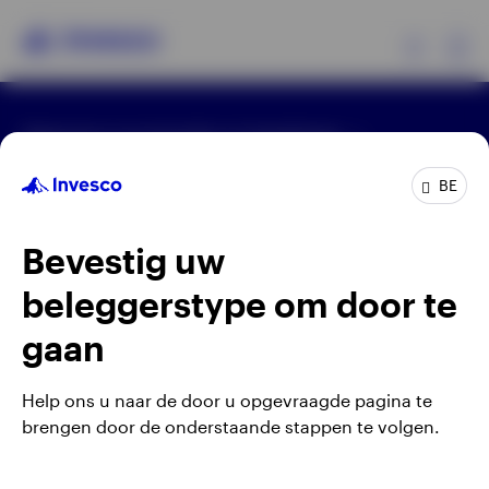
Ex
Algemene voorwaarden en bepalingen
Producten
Privacyverklaring
Cookie-melding
Carrières
Manage cookies
BE
Beleggersinformatie
Waarschuwing: elke investering brengt risico's met
Bevestig uw
zich mee. Het is mogelijk dat beleggers niet het
Over Invesco
volledige bedrag van hun initiële investeringen
beleggerstype om door te
terugkrijgen.
gaan
Gepubliceerd door Invesco Management S.A.
(Luxembourg) Belgian Branch, 143/4 Avenue Louise,
Help ons u naar de door u opgevraagde pagina te
1050 Brussels, België.
brengen door de onderstaande stappen te volgen.
Belgium