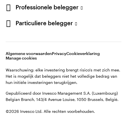
English
Professionele belegger
Gepubliceerd door Invesco Management S.A. (Luxembourg)
Belgian Branch, 143/4 Avenue Louise, 1050 Brussels, België.
French
Particuliere belegger
Neem contact met ons op
©2026 Invesco Ltd. Alle rechten voorbehouden.
Algemene voorwaarden
Privacy
Cookieverklaring
Manage cookies
Waarschuwing: elke investering brengt risico's met zich mee.
Het is mogelijk dat beleggers niet het volledige bedrag van
hun initiële investeringen terugkrijgen.
Gepubliceerd door Invesco Management S.A. (Luxembourg)
Belgian Branch, 143/4 Avenue Louise, 1050 Brussels, België.
©2026 Invesco Ltd. Alle rechten voorbehouden.