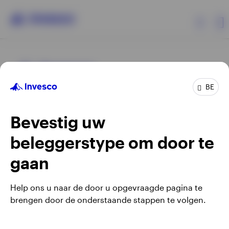
Producten
BE
Beleggersinformatie
Bevestig uw
Over Invesco
beleggerstype om door te
Opens
Opens
Algemene voorwaarden en bepalingen
Privacyverklaring
Opens
Opens
in
in
Cookie-melding
Carrières
Manage cookies
gaan
in
in
a
a
a
a
new
new
Help ons u naar de door u opgevraagde pagina te
new
new
tab
tab
brengen door de onderstaande stappen te volgen.
Waarschuwing: elke investering brengt risico's met zich mee.
tab
tab
Belgium
Het is mogelijk dat beleggers niet het volledige bedrag van
hun initiële investeringen terugkrijgen.