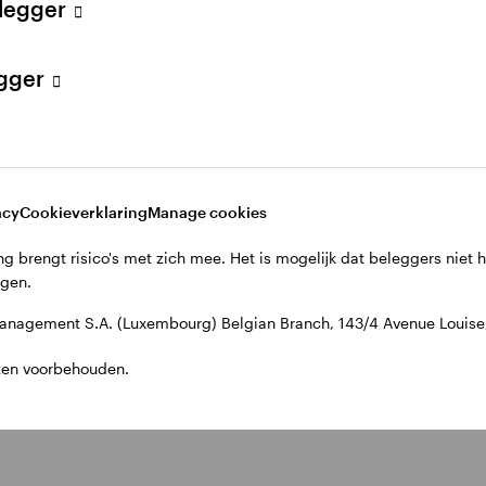
elegger
egger
acy
Cookieverklaring
Manage cookies
g brengt risico's met zich mee. Het is mogelijk dat beleggers niet 
jgen.
nagement S.A. (Luxembourg) Belgian Branch, 143/4 Avenue Louise, 
ten voorbehouden.