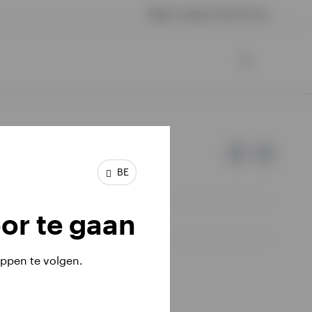
Neem contact met ons op
BE
or te gaan
ppen te volgen.
iële investeringen terugkrijgen.