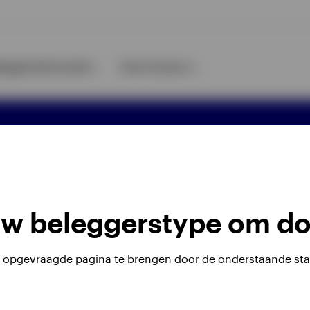
leggersinformatie
Over Invesco
rivacyverklaring
Cookie-melding
Bl
's met zich mee. Het is mogelijk dat
nitiële investeringen terugkrijgen.
uw beleggerstype om do
. (Luxembourg) Belgian Branch, 143/4
u opgevraagde pagina te brengen door de onderstaande sta
den.