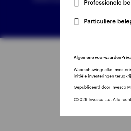
Professionele b
Particuliere bel
Bekijk alles
Algemene voorwaarden
Priv
Waarschuwing: elke investerin
initiële investeringen terugkri
Gepubliceerd door Invesco Ma
©2026 Invesco Ltd. Alle rech