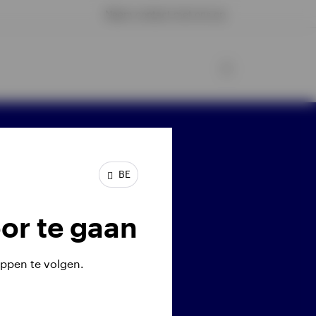
Neem contact met ons op
ijf verbonden
BE
or te gaan
ppen te volgen.