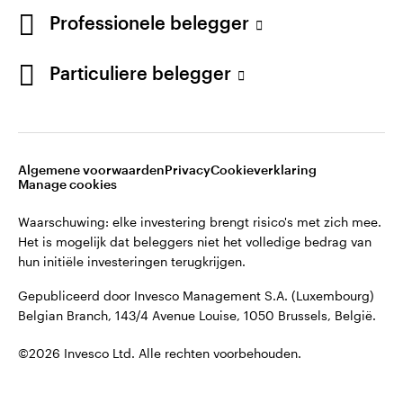
English
Professionele belegger
Gepubliceerd door Invesco Management S.A. (Luxembourg)
Belgian Branch, 143/4 Avenue Louise, 1050 Brussels, België.
French
Particuliere belegger
Neem contact met ons op
©2026 Invesco Ltd. Alle rechten voorbehouden.
Algemene voorwaarden
Privacy
Cookieverklaring
Manage cookies
Waarschuwing: elke investering brengt risico's met zich mee.
Het is mogelijk dat beleggers niet het volledige bedrag van
hun initiële investeringen terugkrijgen.
Gepubliceerd door Invesco Management S.A. (Luxembourg)
Belgian Branch, 143/4 Avenue Louise, 1050 Brussels, België.
©2026 Invesco Ltd. Alle rechten voorbehouden.