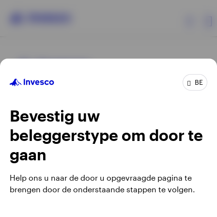
Producten
BE
Beleggersinformatie
Bevestig uw
Over Invesco
beleggerstype om door te
Opens
Opens
Algemene voorwaarden en bepalingen
Privacyverklaring
Opens
Opens
in
in
Cookie-melding
Carrières
Manage cookies
gaan
in
in
a
a
a
a
new
new
Help ons u naar de door u opgevraagde pagina te
new
new
tab
tab
brengen door de onderstaande stappen te volgen.
Waarschuwing: elke investering brengt risico's met zich mee.
tab
tab
Belgium
Het is mogelijk dat beleggers niet het volledige bedrag van
hun initiële investeringen terugkrijgen.