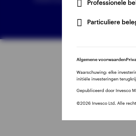
Professionele b
Particuliere bel
Bekijk alles
Algemene voorwaarden
Priv
Waarschuwing: elke investerin
initiële investeringen terugkri
Gepubliceerd door Invesco Ma
©2026 Invesco Ltd. Alle rech