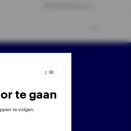
Neem contact met ons op
ijf verbonden
BE
or te gaan
ppen te volgen.