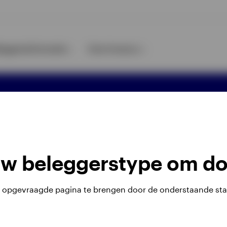
leggersinformatie
Over Invesco
rivacyverklaring
Cookie-melding
Bl
's met zich mee. Het is mogelijk dat
nitiële investeringen terugkrijgen.
uw beleggerstype om do
. (Luxembourg) Belgian Branch, 143/4
u opgevraagde pagina te brengen door de onderstaande sta
den.