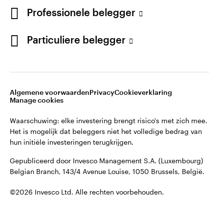
©2026 Invesco Ltd. Alle rechten voorbehouden.
English
Professionele belegger
French
Blijf verbonden
Particuliere belegger
Neem contact met ons op
Algemene voorwaarden
Privacy
Cookieverklaring
Manage cookies
Waarschuwing: elke investering brengt risico's met zich mee.
Het is mogelijk dat beleggers niet het volledige bedrag van
hun initiële investeringen terugkrijgen.
Gepubliceerd door Invesco Management S.A. (Luxembourg)
Belgian Branch, 143/4 Avenue Louise, 1050 Brussels, België.
©2026 Invesco Ltd. Alle rechten voorbehouden.