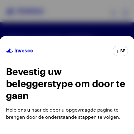
Ex
Algemene voorwaarden en bepalingen
Producten
Privacyverklaring
Cookie-melding
Carrières
Manage cookies
BE
Beleggersinformatie
Waarschuwing: elke investering brengt risico's met
Bevestig uw
zich mee. Het is mogelijk dat beleggers niet het
Over Invesco
volledige bedrag van hun initiële investeringen
beleggerstype om door te
terugkrijgen.
gaan
Gepubliceerd door Invesco Management S.A.
(Luxembourg) Belgian Branch, 143/4 Avenue Louise,
Help ons u naar de door u opgevraagde pagina te
1050 Brussels, België.
brengen door de onderstaande stappen te volgen.
Belgium