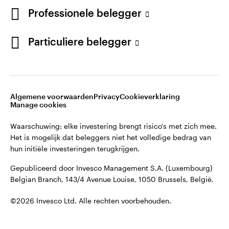
English
Professionele belegger
Gepubliceerd door Invesco Management S.A. (Luxembourg)
Belgian Branch, 143/4 Avenue Louise, 1050 Brussels, België.
French
Particuliere belegger
Neem contact met ons op
©2026 Invesco Ltd. Alle rechten voorbehouden.
Algemene voorwaarden
Privacy
Cookieverklaring
Manage cookies
Waarschuwing: elke investering brengt risico's met zich mee.
Het is mogelijk dat beleggers niet het volledige bedrag van
hun initiële investeringen terugkrijgen.
Gepubliceerd door Invesco Management S.A. (Luxembourg)
Belgian Branch, 143/4 Avenue Louise, 1050 Brussels, België.
©2026 Invesco Ltd. Alle rechten voorbehouden.