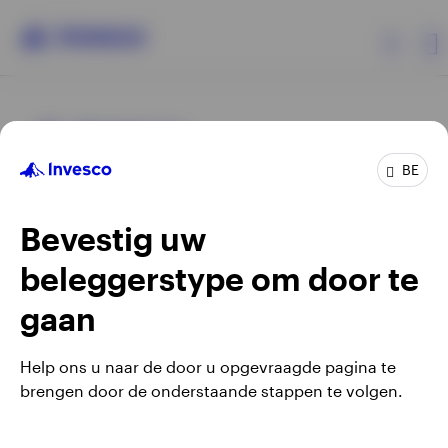
Producten
BE
Beleggersinformatie
Bevestig uw
Over Invesco
beleggerstype om door te
Opens
Opens
Algemene voorwaarden en bepalingen
Privacyverklaring
Opens
Opens
in
in
Cookie-melding
Carrières
Manage cookies
gaan
in
in
a
a
a
a
new
new
Help ons u naar de door u opgevraagde pagina te
new
new
tab
tab
brengen door de onderstaande stappen te volgen.
Waarschuwing: elke investering brengt risico's met zich mee.
tab
tab
Belgium
Het is mogelijk dat beleggers niet het volledige bedrag van
hun initiële investeringen terugkrijgen.