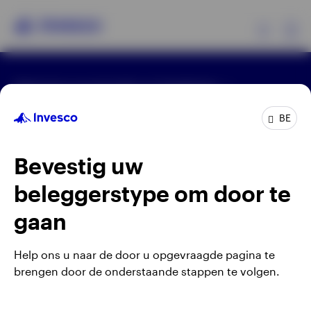
Ex
Algemene voorwaarden en bepalingen
Producten
Privacyverklaring
Cookie-melding
Carrières
Manage cookies
BE
Beleggersinformatie
Waarschuwing: elke investering brengt risico's met
Bevestig uw
zich mee. Het is mogelijk dat beleggers niet het
Over Invesco
volledige bedrag van hun initiële investeringen
beleggerstype om door te
terugkrijgen.
gaan
Gepubliceerd door Invesco Management S.A.
(Luxembourg) Belgian Branch, 143/4 Avenue Louise,
Help ons u naar de door u opgevraagde pagina te
1050 Brussels, België.
brengen door de onderstaande stappen te volgen.
Belgium