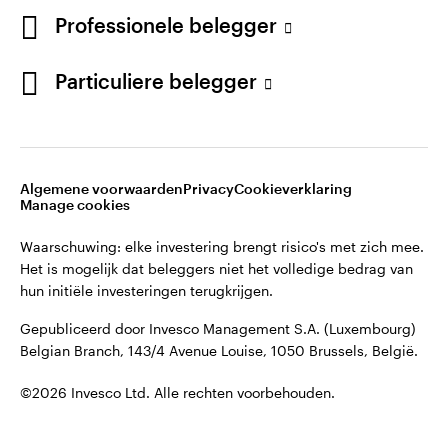
©2026 Invesco Ltd. Alle rechten voorbehouden.
English
Professionele belegger
French
Blijf verbonden
Particuliere belegger
Neem contact met ons op
Algemene voorwaarden
Privacy
Cookieverklaring
Manage cookies
Waarschuwing: elke investering brengt risico's met zich mee.
Het is mogelijk dat beleggers niet het volledige bedrag van
hun initiële investeringen terugkrijgen.
Gepubliceerd door Invesco Management S.A. (Luxembourg)
Belgian Branch, 143/4 Avenue Louise, 1050 Brussels, België.
©2026 Invesco Ltd. Alle rechten voorbehouden.