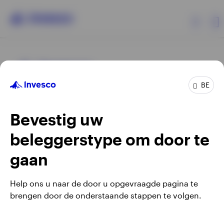
Producten
BE
Beleggersinformatie
Bevestig uw
Over Invesco
beleggerstype om door te
Opens
Opens
Algemene voorwaarden en bepalingen
Privacyverklaring
Opens
Opens
in
in
Cookie-melding
Carrières
Manage cookies
gaan
in
in
a
a
a
a
new
new
Help ons u naar de door u opgevraagde pagina te
new
new
tab
tab
brengen door de onderstaande stappen te volgen.
Waarschuwing: elke investering brengt risico's met zich mee.
tab
tab
Belgium
Het is mogelijk dat beleggers niet het volledige bedrag van
hun initiële investeringen terugkrijgen.