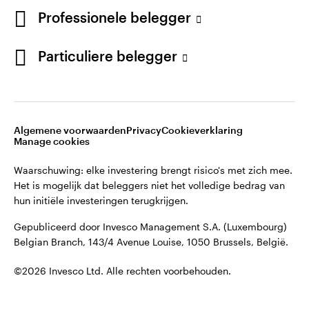
English
Professionele belegger
Gepubliceerd door Invesco Management S.A. (Luxembourg)
Belgian Branch, 143/4 Avenue Louise, 1050 Brussels, België.
French
Particuliere belegger
Neem contact met ons op
©2026 Invesco Ltd. Alle rechten voorbehouden.
Algemene voorwaarden
Privacy
Cookieverklaring
Manage cookies
Waarschuwing: elke investering brengt risico's met zich mee.
Het is mogelijk dat beleggers niet het volledige bedrag van
hun initiële investeringen terugkrijgen.
Gepubliceerd door Invesco Management S.A. (Luxembourg)
Belgian Branch, 143/4 Avenue Louise, 1050 Brussels, België.
©2026 Invesco Ltd. Alle rechten voorbehouden.