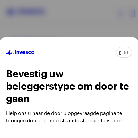
Producten
BE
Beleggersinformatie
Bevestig uw
Over Invesco
beleggerstype om door te
Opens
Opens
Algemene voorwaarden en bepalingen
Privacyverklaring
Opens
Opens
in
in
Cookie-melding
Carrières
Manage cookies
gaan
in
in
a
a
a
a
new
new
Help ons u naar de door u opgevraagde pagina te
new
new
tab
tab
brengen door de onderstaande stappen te volgen.
Waarschuwing: elke investering brengt risico's met zich mee.
tab
tab
Belgium
Het is mogelijk dat beleggers niet het volledige bedrag van
hun initiële investeringen terugkrijgen.