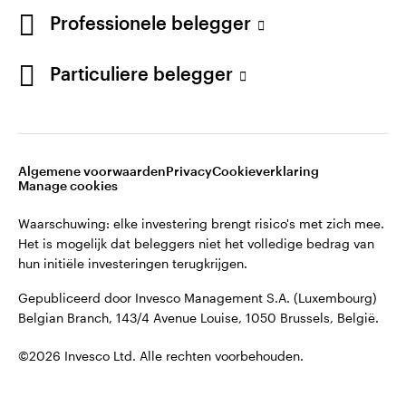
English
Professionele belegger
Gepubliceerd door Invesco Management S.A. (Luxembourg)
Belgian Branch, 143/4 Avenue Louise, 1050 Brussels, België.
French
Particuliere belegger
Neem contact met ons op
©2026 Invesco Ltd. Alle rechten voorbehouden.
Algemene voorwaarden
Privacy
Cookieverklaring
Manage cookies
Waarschuwing: elke investering brengt risico's met zich mee.
Het is mogelijk dat beleggers niet het volledige bedrag van
hun initiële investeringen terugkrijgen.
Gepubliceerd door Invesco Management S.A. (Luxembourg)
Belgian Branch, 143/4 Avenue Louise, 1050 Brussels, België.
©2026 Invesco Ltd. Alle rechten voorbehouden.