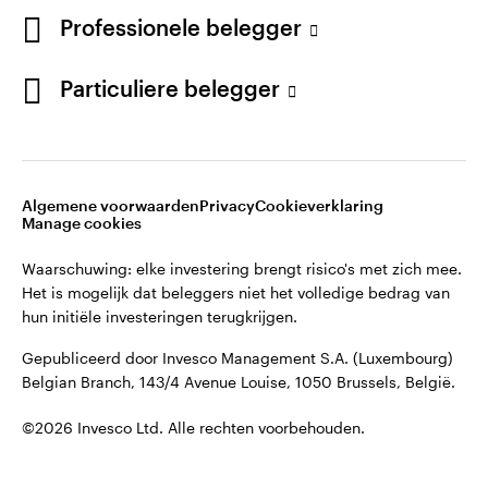
English
Professionele belegger
Gepubliceerd door Invesco Management S.A. (Luxembourg)
Belgian Branch, 143/4 Avenue Louise, 1050 Brussels, België.
French
Particuliere belegger
Neem contact met ons op
©2026 Invesco Ltd. Alle rechten voorbehouden.
Algemene voorwaarden
Privacy
Cookieverklaring
Manage cookies
Waarschuwing: elke investering brengt risico's met zich mee.
Het is mogelijk dat beleggers niet het volledige bedrag van
hun initiële investeringen terugkrijgen.
Gepubliceerd door Invesco Management S.A. (Luxembourg)
Belgian Branch, 143/4 Avenue Louise, 1050 Brussels, België.
©2026 Invesco Ltd. Alle rechten voorbehouden.