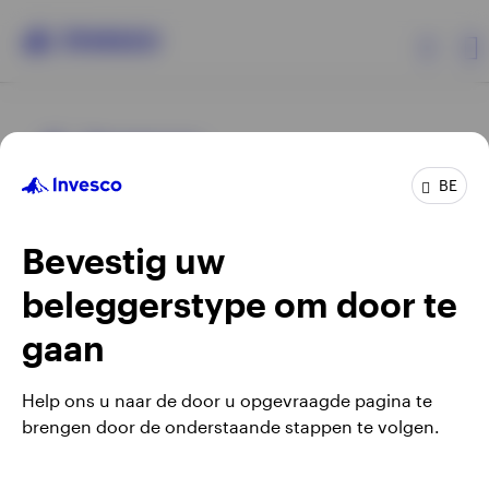
Producten
BE
Beleggersinformatie
Bevestig uw
Over Invesco
beleggerstype om door te
Opens
Opens
Algemene voorwaarden en bepalingen
Privacyverklaring
Opens
Opens
in
in
Cookie-melding
Carrières
Manage cookies
gaan
in
in
a
a
a
a
new
new
Help ons u naar de door u opgevraagde pagina te
new
new
tab
tab
brengen door de onderstaande stappen te volgen.
Waarschuwing: elke investering brengt risico's met zich mee.
tab
tab
Belgium
Het is mogelijk dat beleggers niet het volledige bedrag van
hun initiële investeringen terugkrijgen.