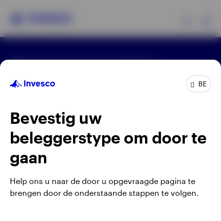
Ex
Algemene voorwaarden en bepalingen
Producten
Privacyverklaring
Cookie-melding
Carrières
Manage cookies
BE
Beleggersinformatie
Waarschuwing: elke investering brengt risico's met
Bevestig uw
zich mee. Het is mogelijk dat beleggers niet het
Over Invesco
volledige bedrag van hun initiële investeringen
beleggerstype om door te
terugkrijgen.
gaan
Gepubliceerd door Invesco Management S.A.
(Luxembourg) Belgian Branch, 143/4 Avenue Louise,
Help ons u naar de door u opgevraagde pagina te
1050 Brussels, België.
brengen door de onderstaande stappen te volgen.
Belgium