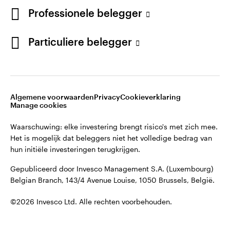
©2026 Invesco Ltd. Alle rechten voorbehouden.
English
Professionele belegger
French
Blijf verbonden
Particuliere belegger
Neem contact met ons op
Algemene voorwaarden
Privacy
Cookieverklaring
Manage cookies
Waarschuwing: elke investering brengt risico's met zich mee.
Het is mogelijk dat beleggers niet het volledige bedrag van
hun initiële investeringen terugkrijgen.
Gepubliceerd door Invesco Management S.A. (Luxembourg)
Belgian Branch, 143/4 Avenue Louise, 1050 Brussels, België.
©2026 Invesco Ltd. Alle rechten voorbehouden.