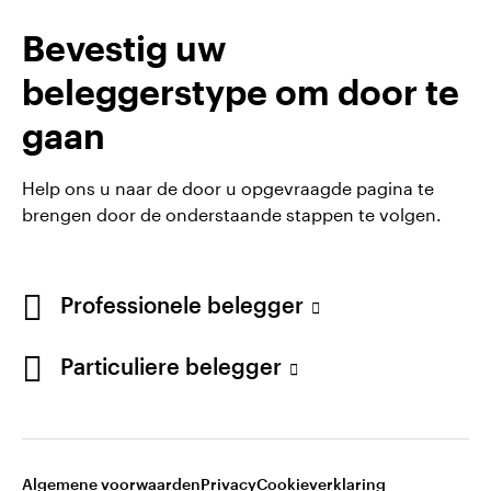
Ervaring:
30 jaar
Bevestig uw
Locatie:
Henley-on-Thames
Team:
Asian and Emerging Market Equities
beleggerstype om door te
gaan
Help ons u naar de door u opgevraagde pagina te
brengen door de onderstaande stappen te volgen.
Professionele belegger
Particuliere belegger
Opens
Opens
Algemene voorwaarden en bepalingen
Privacyverklaring
Opens
Opens
in
in
Cookie-melding
Carrières
Manage cookies
in
in
a
a
a
a
new
new
Algemene voorwaarden
Privacy
Cookieverklaring
new
new
tab
tab