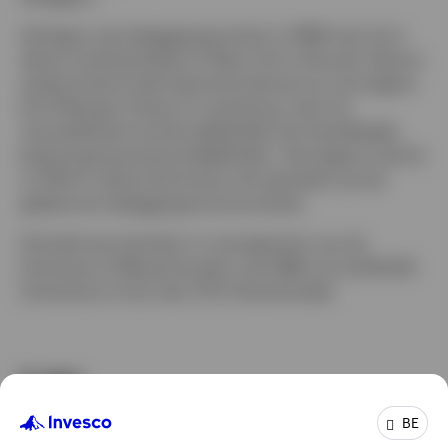
English
Hij begon zijn beleggingscarrière in 1996 toen hij in
Neem contact met ons op
dienst trad bij de Bank of New York in Brussel. Daarna
werkte hij bij Credit Agricole Indosuez en vervolgens
bij JP Morgan Chase in Luxemburg, waar hij
verschillende functies bekleedde met wereldwijde
bewaringsverantwoordelijkheden. Vervolgens trad hij
in 2003 in dienst bij Invesco als specialist op het
gebied van beleggingscommunicatie.​
Hij heeft een bachelor in management van de
University of Massachusetts, een MBA van de McGill
University en hij is een CFA Charterholder.
Profiel
Functie:
Senior Client Portfolio Manager
BE
In de groep sinds:
23 jaar