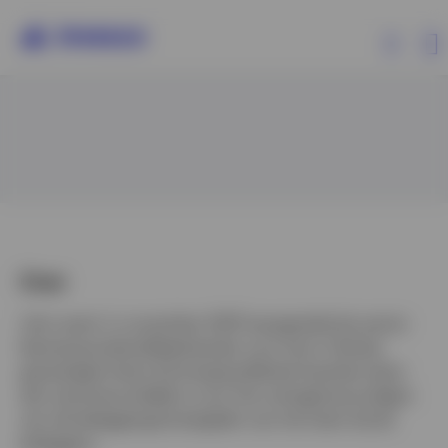
Producten
Beleggersinformatie
Over Invesco
Over
John werd in november 2007 aangesteld als senior
klantenportefeuillebeheerder voor het in Henley
gevestigde Asian & Emerging Market Equities-team
dat verantwoordelijk is voor het vertegenwoordigen
Belgium
van de beleggingsstrategieën van het team bij de
beleggers.​