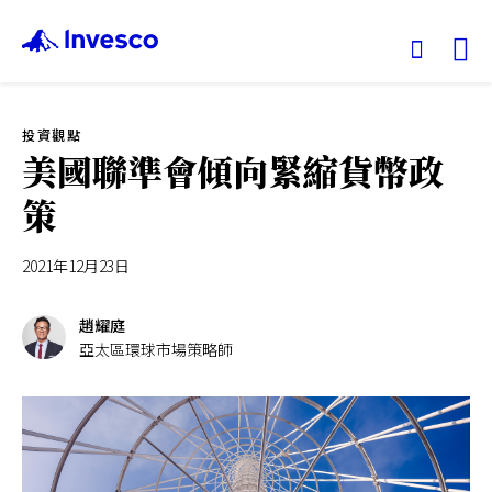
Ex
投資觀點
我們的基金
美國聯準會傾向緊縮貨幣政
策
投資觀點
2021年12月23日
投資教育
趙耀庭
服務中心
亞太區環球市場策略師
永續專區
關於景順