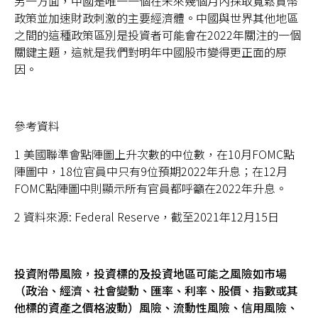
另一方面，中國是唯一一個在未來幾個月內採取寬鬆貨幣
政策並加速財政刺激的主要經濟體。中國與世界其他地區
之間的這種政策區別是投資者可能會在2022年關注的一個
關鍵主題，這就是我們對明年中國股市變得更正面的原
因。
參考資料
1 美國聯準會點陣圖上升次數的中位數，在10月FOMC點
陣圖中，18位官員中只有9位預期2022年升息；在12月
FOMC點陣圖中則顯示所有官員都呼籲在2022年升息。
2 資料來源: Federal Reserve，截至2021年12月15日
投資附帶風險，投資標的及投資地區可能之風險如市場
（政治、經濟、社會變動、匯率、利率、股價、指數或其
他標的資產之價格波動）風險、流動性風險、信用風險、