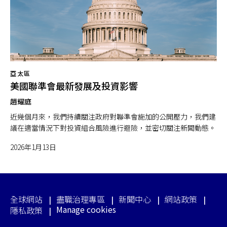
亞太區
美國聯準會最新發展及投資影響
趙耀庭
近幾個月來，我們持續關注政府對聯準會施加的公開壓力，我們建
議在適當情況下對投資組合風險進行避險，並密切關注新聞動態。
2026年1月13日
全球網站
盡職治理專區
新聞中心
網站政策
Manage cookies
隱私政策