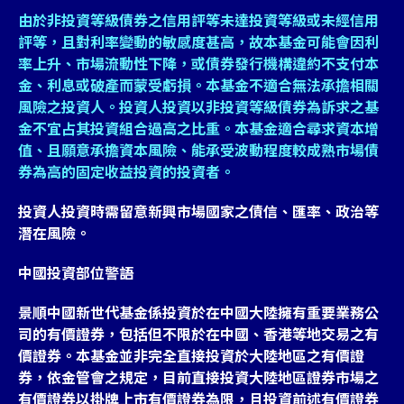
由於非投資等級債券之信用評等未達投資等級或未經信用
評等，且對利率變動的敏感度甚高，故本基金可能會因利
率上升、市場流動性下降，或債券發行機構違約不支付本
金、利息或破產而蒙受虧損。本基金不適合無法承擔相關
風險之投資人。投資人投資以非投資等級債券為訴求之基
金不宜占其投資組合過高之比重。本基金適合尋求資本增
值、且願意承擔資本風險、能承受波動程度較成熟市場債
券為高的固定收益投資的投資者。
投資人投資時需留意新興市場國家之債信、匯率、政治等
潛在風險。
中國投資部位警語
景順中國新世代基金係投資於在中國大陸擁有重要業務公
司的有價證券，包括但不限於在中國、香港等地交易之有
價證券。本基金並非完全直接投資於大陸地區之有價證
券，依金管會之規定，目前直接投資大陸地區證券市場之
有價證券以掛牌上市有價證券為限，且投資前述有價證券