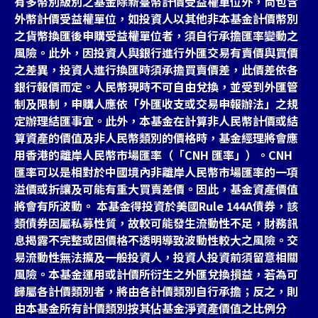
有多幣別級別之基金除新臺幣計價受益權單位外，尚包含
外幣計價受益權單位，如投資人以其他非本基金計價幣別
之貨幣換匯後申購受益權單位者，須自行承擔匯率變動之
風險。此外，因投資人與銀行進行外匯交易有賣價與買價
之差異，投資人進行換匯時須承擔買賣價差，此價差依各
銀行報價而定。人民幣現時不可自由兌換，並受到外匯管
制及限制，申購人應依「外匯收支或交易申報辦法」之規
定辦理結匯事宜。此外，本基金在計算非人民幣計價或結
算資產的價值及非人民幣類別的價格時，基金經理將會應
用香港的離岸人民幣市場匯率（「CNH 匯率」）。CNH
匯率可以是相對於中國境內非離岸人民幣市場匯率的一項
溢價或折讓及可能有重大買賣差價。因此，基金資產價值
將會有所波動。 本基金得投資於美國Rule 144A債券，該
類債券因屬私募性質，故較可能發生流動性不足，財務訊
息揭露不完整或因價格不透明導致波動性較大之風險。交
易流動性無法擴及一般投資人，投資人投資前須留意相關
風險。本基金運用或計價所衍生之外匯兌換損益，若為可
歸屬各計價類別者，將由各計價類別自行承擔；反之，則
由本基金所有計價類別按其佔基金淨資產價值之比例分