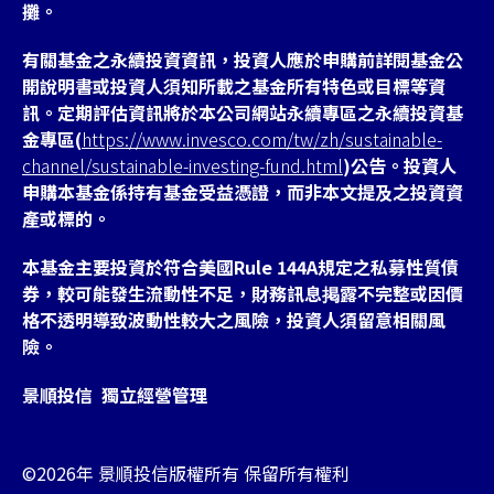
攤。
有關基金之永續投資資訊，投資人應於申購前詳閱基金公
開說明書或投資人須知所載之基金所有特色或目標等資
訊。定期評估資訊將於本公司網站永續專區之永續投資基
金專區(
https://www.invesco.com/tw/zh/sustainable-
channel/sustainable-investing-fund.html
)公告。投資人
申購本基金係持有基金受益憑證，而非本文提及之投資資
產或標的。
本基金主要投資於符合美國Rule 144A規定之私募性質債
券，較可能發生流動性不足，財務訊息掲露不完整或因價
格不透明導致波動性較大之風險，投資人須留意相關風
險。
景順投信 獨立經營管理
©2026年 景順投信版權所有 保留所有權利