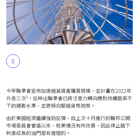
台灣
聯絡我們
分
享
今早聯準會宣佈加速縮減資產購買規模，並計畫在2022年
1
升息三次
，反映出聯準會已將注意力轉向應對持續居高不
下的通膨水準，並更傾向緊縮貨幣政策。
由於美國經濟繼續強勁反彈，自上次十月進行的聯邦公開
市場委員會會議以來，就業情況有所改善，因此停止踏下
刺激成長的油門是有道理的。