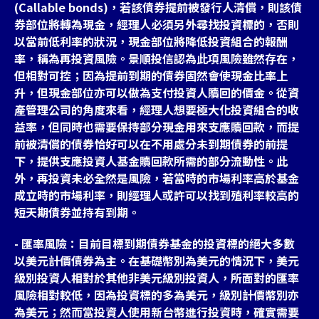
(Callable bonds)，若該債券提前被發行人清償，則該債
券部位將轉為現金，經理人必須另外尋找投資標的，否則
以當前低利率的狀況，現金部位將降低投資組合的報酬
率，稱為再投資風險。景順投信認為此項風險雖然存在，
但相對可控；因為提前到期的債券固然會使現金比率上
升，但現金部位亦可以做為支付投資人贖回的價金。從資
產管理公司的角度來看，經理人想要極大化投資組合的收
益率，但同時也需要保持部分現金用來支應贖回款，而提
前被清償的債券恰好可以在不用處分未到期債券的前提
下，提供支應投資人基金贖回款所需的部分流動性。此
外，再投資未必全然是風險，若當時的市場利率高於基金
成立時的市場利率，則經理人或許可以找到殖利率較高的
短天期債券並持有到期。
- 匯率風險：目前目標到期債券基金的投資標的絕大多數
以美元計價債券為主。在基礎幣別為美元的情況下，美元
級別投資人相對於其他非美元級別投資人，所面對的匯率
風險相對較低，因為投資標的多為美元，級別計價幣別亦
為美元；然而當投資人使用新台幣進行投資時，確實需要