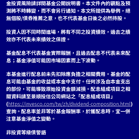
金投資風險請詳閱基金公開說明書。本文件內的觀點及預
測將不時轉變，而不會另行通知。本文所提供為舉例，絕
無個股/債券推薦之意，也不代表基金日後之必然持股。
投資人因不同時間進場，將有不同之投資績效，過去之績
效亦不代表未來績效之保證。
基金配息不代表基金實際報酬，且過去配息不代表未來配
息；基金淨值可能因市場因素而上下波動。
本基金進行配息前未先扣除應負擔之相關費用。基金的配
息可能由基金的收益或本金中支付。任何涉及由本金支出
的部份，可能導致原始投資金額減損。配息組成項目之相
關資料請至景順投信公司網站之「配息組成項目」
(
https://invesco.com/tw/zh/dividend-composition.html
)
查詢。配息率並非等於基金報酬率，於獲配息時，宜一併
注意基金淨值之變動。
非投資等級債警語