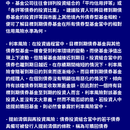
中，基金公司往往會詳列投資組合的「平均信用評等」或
「各評等債券的投資比重」。建議投資人可將目標到期債
券基金的投資評等與市面上其他境內外債券型基金相較，
便可了解目標到期債券基金在所有債券型基金當中的相對
信用風險水準為何。
- 利率風險：在投資過程當中，目標到期債券基金與其他
債券型基金一樣會受到利率環境的變動，而使基金淨值出
現上下波動。但隨著基金越接近到期日，投資組合當中的
債券也離到期日越近，在存續期間縮短的情況下，利率風
險會隨著到期日的到來而逐漸縮小。而目標到期債券基金
的經理人，在個別債券沒有明顯信用惡化的情況下，傾向
持有該檔債券到期並收取票面金額，因此對於一個持有目
標到期債券基金至到期的投資人而言，利率風險對該基金
投資人並沒有太大意義。然而不能否認的是，若投資人中
途提前贖回基金，則必然會暴露於利率風險當中。
- 提前清償與再投資風險：債券投資組合當中的若干債券
具備可被發行人提前清償的條款，稱為可贖回債券