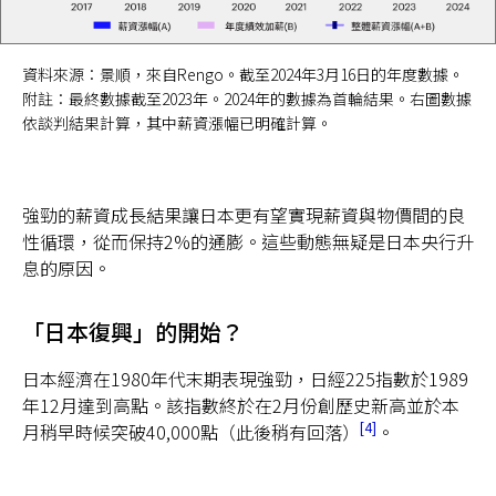
資料來源：景順，來自Rengo。截至2024年3月16日的年度數據。
附註：最終數據截至2023年。2024年的數據為首輪結果。右圖數據
依談判結果計算，其中薪資漲幅已明確計算。
強勁的薪資成長結果讓日本更有望實現薪資與物價間的良
性循環，從而保持2%的通膨。這些動態無疑是日本央行升
息的原因。
「日本復興」的開始？
日本經濟在1980年代末期表現強勁，日經225指數於1989
年12月達到高點。該指數終於在2月份創歷史新高並於本
4
月稍早時候突破40,000點（此後稍有回落）
。