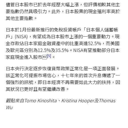
儘管日本股市已於去年經歷大幅上漲，但評價相較其他主
要指數仍然具吸引力。此外，日本股票的現金殖利率高於
其他主要指數。
日本於1月份最新推行的免稅投資帳戶「日本個人儲蓄帳
戶」(NISA)，有望成為日本股市上漲的一個重要動力。現
金存款佔日本家庭金融資產中的比重高達52.5%，而美國
及歐元區分別為12.5%及35.5%。NISA有望推動部分日本
5
家庭現金進入股市
。
日本央行決定逐步恢復貨幣政策正常化是一項正面發展。
該正常化可提振市場信心，十七年來的首次升息傳遞了一
個強烈的訊號，即日本經濟不再需要如此大力的扶持，因
其狀況已更好且有望繼續改善。
觀點來自Tomo Kinoshita、Kristina Hooper及Thomas
Wu