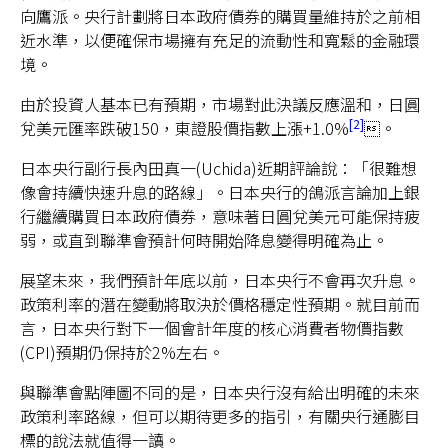
向鷹派。央行計劃將日本政府債券的購買量維持於之前相
近水準，以便確保市場擁有充足的流動性和寬鬆的金融環
境。
由於投資人基本已有預期，市場對此決議反應溫和，日圓
2
兌美元匯率跌破150，東證股價指數上漲+1.0%
。
日本央行副行長內田真一(Uchida)近期評論說：「很難想
像會持續快速升息的路線」。日本央行的鴿派言論加上銀
行繼續購買日本政府債券，意味著日圓兌美元可能保持疲
弱，或直到聯準會預計何時開始降息變得明確為止。
展望未來，我們預計年底以前，日本央行不會再次升息。
政策利率的潛在變動將取決於價格穩定性預期。就目前而
言，日本央行對下一個會計年度的核心消費者物價指數
(CPI)預期仍保持於2%左右。
與聯準會點陣圖不同的是，日本央行沒有給出明確的未來
政策利率路線，但可以期待更多的指引，有關央行通膨目
標的說法就值得一讀。