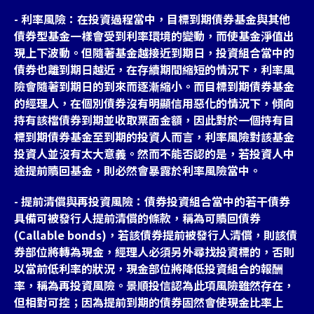
- 利率風險：在投資過程當中，目標到期債券基金與其他
債券型基金一樣會受到利率環境的變動，而使基金淨值出
現上下波動。但隨著基金越接近到期日，投資組合當中的
債券也離到期日越近，在存續期間縮短的情況下，利率風
險會隨著到期日的到來而逐漸縮小。而目標到期債券基金
的經理人，在個別債券沒有明顯信用惡化的情況下，傾向
持有該檔債券到期並收取票面金額，因此對於一個持有目
標到期債券基金至到期的投資人而言，利率風險對該基金
投資人並沒有太大意義。然而不能否認的是，若投資人中
途提前贖回基金，則必然會暴露於利率風險當中。
- 提前清償與再投資風險：債券投資組合當中的若干債券
具備可被發行人提前清償的條款，稱為可贖回債券
(Callable bonds)，若該債券提前被發行人清償，則該債
券部位將轉為現金，經理人必須另外尋找投資標的，否則
以當前低利率的狀況，現金部位將降低投資組合的報酬
率，稱為再投資風險。景順投信認為此項風險雖然存在，
但相對可控；因為提前到期的債券固然會使現金比率上