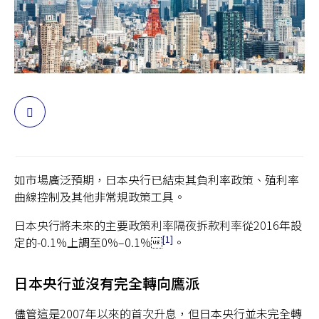
台灣
聯絡我們
分
享
如市場廣泛預期，日本央行已結束其負利率政策、殖利率
曲線控制及其他非常規政策工具。
日本央行將未來的主要政策利率隔夜拆款利率從2016年設
1
定的-0.1%上調至0%–0.1%
。
日本央行並沒有完全轉向鷹派
儘管這是2007年以來的首次升息，但日本央行並未完全轉