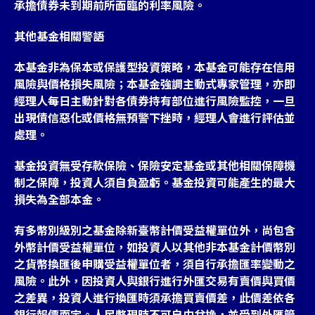
承擔債券未到期前所面臨的利率風險。
其他基金相關警語
本基金非為保本或保護型投資策略，本基金可能存在信用
風險與價格損失風險；本基金強調主動式專家管理，亦即
經理人每日主動針對各債券持有部位進行風險監控，一旦
出現債信惡化或價格無預警下挫時，經理人會進行評估並
處理。
基金投資無受存款保險、保險安定基金或其他相關保障機
制之保障，投資人須自負盈虧。基金投資可能產生的最大
損失為全部本金。
有多幣別級別之基金除新臺幣計價受益權單位外，尚包含
外幣計價受益權單位，如投資人以其他非本基金計價幣別
之貨幣換匯後申購受益權單位者，須自行承擔匯率變動之
風險。此外，因投資人與銀行進行外匯交易有賣價與買價
之差異，投資人進行換匯時須承擔買賣價差，此價差依各
銀行報價而定。人民幣現時不可自由兌換，並受到外匯管