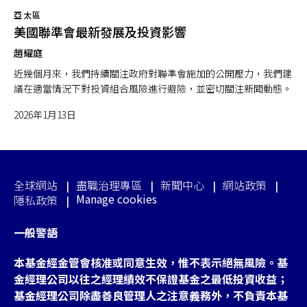
亞太區
美國聯準會最新發展及投資影響
趙耀庭
近幾個月來，我們持續關注政府對聯準會施加的公開壓力，我們建
議在適當情況下對投資組合風險進行避險，並密切關注新聞動態。
2026年1月13日
全球網站
盡職治理專區
新聞中心
網站政策
Manage cookies
隱私政策
一般警語
本基金經金管會核准或同意生效，惟不表示絕無風險。基
金經理公司以往之經理績效不保證基金之最低投資收益；
基金經理公司除盡善良管理人之注意義務外，不負責本基