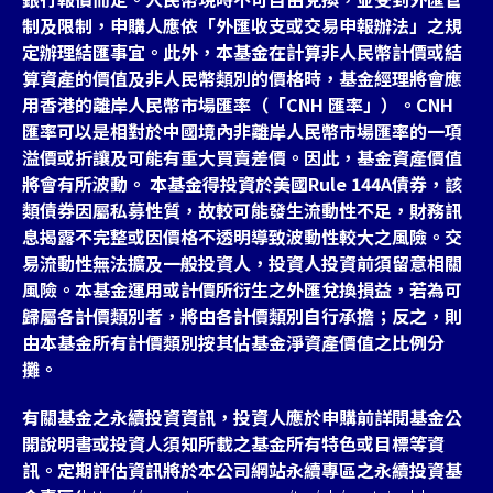
制及限制，申購人應依「外匯收支或交易申報辦法」之規
定辦理結匯事宜。此外，本基金在計算非人民幣計價或結
算資產的價值及非人民幣類別的價格時，基金經理將會應
用香港的離岸人民幣市場匯率（「CNH 匯率」）。CNH
匯率可以是相對於中國境內非離岸人民幣市場匯率的一項
溢價或折讓及可能有重大買賣差價。因此，基金資產價值
將會有所波動。 本基金得投資於美國Rule 144A債券，該
類債券因屬私募性質，故較可能發生流動性不足，財務訊
息揭露不完整或因價格不透明導致波動性較大之風險。交
易流動性無法擴及一般投資人，投資人投資前須留意相關
風險。本基金運用或計價所衍生之外匯兌換損益，若為可
歸屬各計價類別者，將由各計價類別自行承擔；反之，則
由本基金所有計價類別按其佔基金淨資產價值之比例分
攤。
有關基金之永續投資資訊，投資人應於申購前詳閱基金公
開說明書或投資人須知所載之基金所有特色或目標等資
訊。定期評估資訊將於本公司網站永續專區之永續投資基