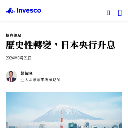
Ex
投資觀點
我們的基金
歷史性轉變，日本央行升息
投資觀點
2024年3月21日
投資教育
趙耀庭
亞太區環球市場策略師
服務中心
永續專區
關於景順