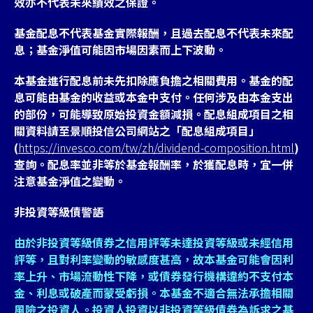
效亦不代表未來績效之保證。
基金配息不代表基金實際報酬，且過去配息不代表未來配
息；基金淨值可能因市場因素而上下波動。
本基金進行配息前未先扣除應負擔之相關費用。基金的配
息可能由基金的收益或本金中支付。任何涉及由本金支出
的部份，可能導致原始投資金額減損。配息組成項目之相
關資料請至景順投信公司網站之「配息組成項目」
(
https://invesco.com/tw/zh/dividend-composition.html
)
查詢。配息率並非等於基金報酬率，於獲配息時，宜一併
注意基金淨值之變動。
非投資等級債警語
由於非投資等級債券之信用評等未達投資等級或未經信用
評等，且對利率變動的敏感度甚高，故本基金可能會因利
率上升、市場流動性下降，或債券發行機構違約不支付本
金、利息或破產而蒙受虧損。本基金不適合無法承擔相關
風險之投資人。投資人投資以非投資等級債券為訴求之基