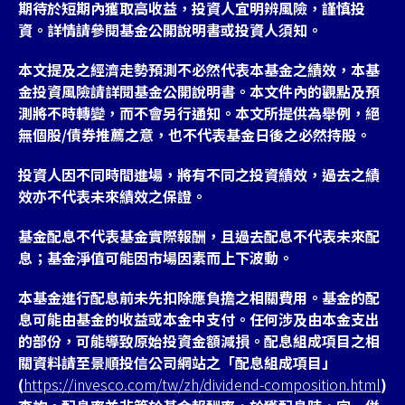
期待於短期內獲取高收益，投資人宜明辨風險，謹慎投
資。詳情請參閱基金公開說明書或投資人須知。
本文提及之經濟走勢預測不必然代表本基金之績效，本基
金投資風險請詳閱基金公開說明書。本文件內的觀點及預
測將不時轉變，而不會另行通知。本文所提供為舉例，絕
無個股/債券推薦之意，也不代表基金日後之必然持股。
投資人因不同時間進場，將有不同之投資績效，過去之績
效亦不代表未來績效之保證。
基金配息不代表基金實際報酬，且過去配息不代表未來配
息；基金淨值可能因市場因素而上下波動。
本基金進行配息前未先扣除應負擔之相關費用。基金的配
息可能由基金的收益或本金中支付。任何涉及由本金支出
的部份，可能導致原始投資金額減損。配息組成項目之相
關資料請至景順投信公司網站之「配息組成項目」
(
https://invesco.com/tw/zh/dividend-composition.html
)