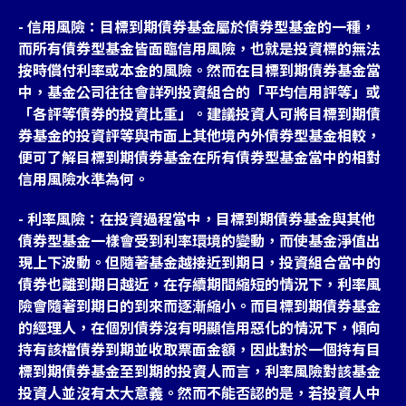
- 信用風險：目標到期債券基金屬於債券型基金的一種，
而所有債券型基金皆面臨信用風險，也就是投資標的無法
按時償付利率或本金的風險。然而在目標到期債券基金當
中，基金公司往往會詳列投資組合的「平均信用評等」或
「各評等債券的投資比重」。建議投資人可將目標到期債
券基金的投資評等與市面上其他境內外債券型基金相較，
便可了解目標到期債券基金在所有債券型基金當中的相對
信用風險水準為何。
- 利率風險：在投資過程當中，目標到期債券基金與其他
債券型基金一樣會受到利率環境的變動，而使基金淨值出
現上下波動。但隨著基金越接近到期日，投資組合當中的
債券也離到期日越近，在存續期間縮短的情況下，利率風
險會隨著到期日的到來而逐漸縮小。而目標到期債券基金
的經理人，在個別債券沒有明顯信用惡化的情況下，傾向
持有該檔債券到期並收取票面金額，因此對於一個持有目
標到期債券基金至到期的投資人而言，利率風險對該基金
投資人並沒有太大意義。然而不能否認的是，若投資人中