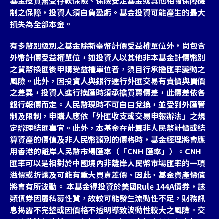
基金投資無受存款保險、保險安定基金或其他相關保障機
制之保障，投資人須自負盈虧。基金投資可能產生的最大
損失為全部本金。
有多幣別級別之基金除新臺幣計價受益權單位外，尚包含
外幣計價受益權單位，如投資人以其他非本基金計價幣別
之貨幣換匯後申購受益權單位者，須自行承擔匯率變動之
風險。此外，因投資人與銀行進行外匯交易有賣價與買價
之差異，投資人進行換匯時須承擔買賣價差，此價差依各
銀行報價而定。人民幣現時不可自由兌換，並受到外匯管
制及限制，申購人應依「外匯收支或交易申報辦法」之規
定辦理結匯事宜。此外，本基金在計算非人民幣計價或結
算資產的價值及非人民幣類別的價格時，基金經理將會應
用香港的離岸人民幣市場匯率（「CNH 匯率」）。CNH
匯率可以是相對於中國境內非離岸人民幣市場匯率的一項
溢價或折讓及可能有重大買賣差價。因此，基金資產價值
將會有所波動。 本基金得投資於美國Rule 144A債券，該
類債券因屬私募性質，故較可能發生流動性不足，財務訊
息揭露不完整或因價格不透明導致波動性較大之風險。交