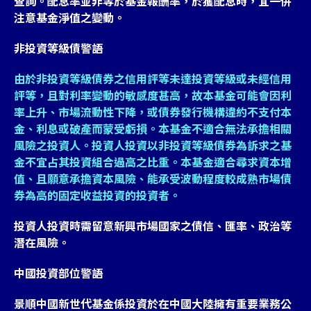
查詢。配息率並非等於基金報酬率，於獲配息時，宜一併
注意基金淨值之變動。
非投資等級債警語
由於非投資等級債券之信用評等未達投資等級或未經信用
評等，且對利率變動的敏感度甚高，故本基金可能會因利
率上升、市場流動性下降，或債券發行機構違約不支付本
金、利息或破產而蒙受虧損。本基金不適合無法承擔相關
風險之投資人。投資人投資以非投資等級債券為訴求之基
金不宜占其投資組合過高之比重。本基金適合尋求資本增
值、且願意承擔資本風險、能承受波動程度較成熟市場債
券為高的固定收益投資的投資者。
投資人投資時需留意新興市場國家之債信、匯率、政治等
潛在風險。
中國投資部位警語
景順中國新世代基金係投資於在中國大陸擁有重要業務公