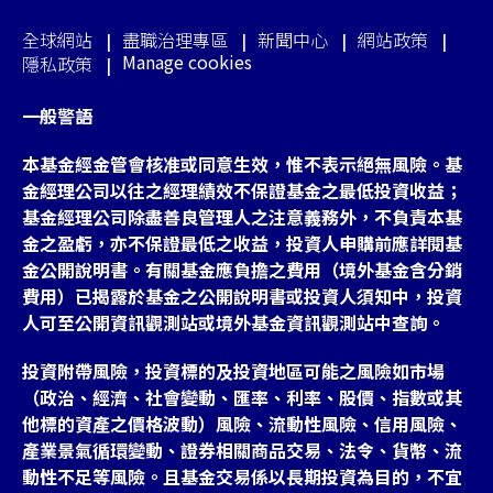
全球網站
盡職治理專區
新聞中心
網站政策
Manage cookies
隱私政策
一般警語
本基金經金管會核准或同意生效，惟不表示絕無風險。基
金經理公司以往之經理績效不保證基金之最低投資收益；
基金經理公司除盡善良管理人之注意義務外，不負責本基
金之盈虧，亦不保證最低之收益，投資人申購前應詳閱基
金公開說明書。有關基金應負擔之費用（境外基金含分銷
費用）已揭露於基金之公開說明書或投資人須知中，投資
人可至公開資訊觀測站或境外基金資訊觀測站中查詢。
投資附帶風險，投資標的及投資地區可能之風險如市場
（政治、經濟、社會變動、匯率、利率、股價、指數或其
他標的資產之價格波動）風險、流動性風險、信用風險、
產業景氣循環變動、證券相關商品交易、法令、貨幣、流
動性不足等風險。且基金交易係以長期投資為目的，不宜