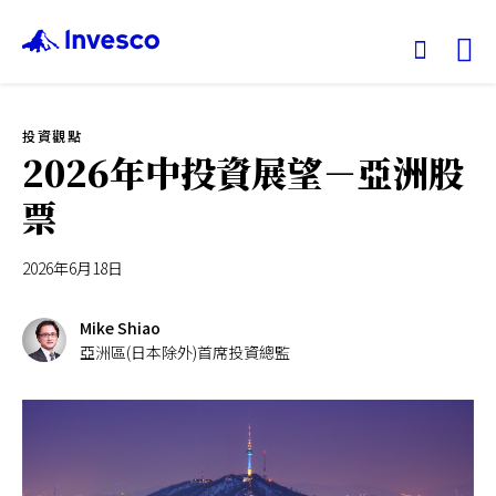
Ex
投資觀點
我們的基金
2026年中投資展望－亞洲股
票
投資觀點
2026年6月18日
投資教育
Mike Shiao
服務中心
亞洲區(日本除外)首席投資總監
永續專區
關於景順