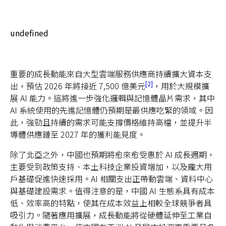
undefined
重要的成長動能來自大型雲端服務供應商持續擴大資本支
2
出，預估 2026 年將接近 7,500 億美元
，用於大規模擴
展 AI 能力。這將進一步強化邏輯與記憶體晶片需求，其中
AI 系統使用的先進記憶體仍預期是最供應吃緊的領域。因
此，強勁且持續的需求可能支撐價格維持高檔，並提升半
導體供應鏈至 2027 年的獲利能見度。
除了北亞之外，中國也預期將愈來愈受惠於 AI 成長週期，
主要受到政策支持、本土科技企業投資增加，以及龐大用
戶基礎促進快速採用。AI 相關支出正帶動雲端、資料中心
與基礎建設需求。值得注意的是，中國 AI 生態系具有成本
低、效率高的特點，使其在成本效益上相較全球競爭者具
吸引力。隨著應用擴展，成長動能將從硬體延伸至工業自