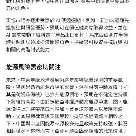
動化與消費平台，使中國在亞洲 AI 發展中扮演更重要且多
元的角色。
東協市場亦逐步受惠於 AI 硬體週期。例如，新加坡憑藉先
進製造與研發優勢，預期可在價值鏈高端取得收益，並在
AI 需求帶動下維持電子產品出口韌性；馬來西亞則在半導
體封裝測試領域扮演關鍵角色，持續吸引投資在擴展與 AI
相關的高階封裝能力。
能源風險需密切關注
未來，中東地緣政治發展仍將是影響總體經濟的重要風
險，特別是透過能源市場的影響。潛在供應中斷風險（尤
其是荷姆茲海峽）已推升能源價格，預期在不確定性持續
下將維持高點。由於多數亞洲經濟體為能源淨進口國，能
源價格上升將帶來成本增加、貿易逆差擴大以及匯率波
動，尤其是菲律賓與泰國等較小型東協經濟體。相較之
下，中國與印度因能源來源較多元且政策支持較強，狀況
相對穩定。整體而言，亞洲可能面臨更複雜的政策環境，