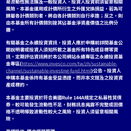
易流動性無法擴及一般投資人，投資人投資前須留意相關
風險。本基金運用或計價所衍生之外匯兌換損益，若為可
歸屬各計價類別者，將由各計價類別自行承擔；反之，則
由本基金所有計價類別按其佔基金淨資產價值之比例分
攤。
有關基金之永續投資資訊，投資人應於申購前詳閱基金公
開說明書或投資人須知所載之基金所有特色或目標等資
訊。定期評估資訊將於本公司網站永續專區之永續投資基
金專區(
https://www.invesco.com/tw/zh/sustainable-
channel/sustainable-investing-fund.html
)公告。投資人
申購本基金係持有基金受益憑證，而非本文提及之投資資
產或標的。
本基金主要投資於符合美國Rule 144A規定之私募性質債
券，較可能發生流動性不足，財務訊息掲露不完整或因價
格不透明導致波動性較大之風險，投資人須留意相關風
險。