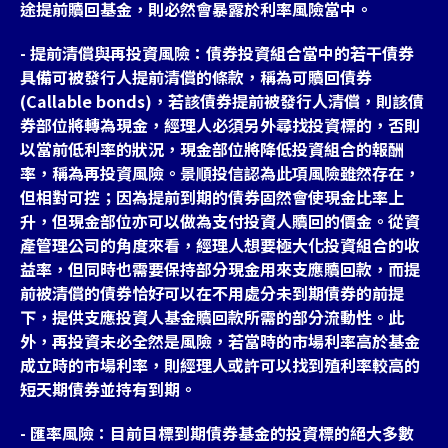
途提前贖回基金，則必然會暴露於利率風險當中。
- 提前清償與再投資風險：債券投資組合當中的若干債券
具備可被發行人提前清償的條款，稱為可贖回債券
(Callable bonds)，若該債券提前被發行人清償，則該債
券部位將轉為現金，經理人必須另外尋找投資標的，否則
以當前低利率的狀況，現金部位將降低投資組合的報酬
率，稱為再投資風險。景順投信認為此項風險雖然存在，
但相對可控；因為提前到期的債券固然會使現金比率上
升，但現金部位亦可以做為支付投資人贖回的價金。從資
產管理公司的角度來看，經理人想要極大化投資組合的收
益率，但同時也需要保持部分現金用來支應贖回款，而提
前被清償的債券恰好可以在不用處分未到期債券的前提
下，提供支應投資人基金贖回款所需的部分流動性。此
外，再投資未必全然是風險，若當時的市場利率高於基金
成立時的市場利率，則經理人或許可以找到殖利率較高的
短天期債券並持有到期。
- 匯率風險：目前目標到期債券基金的投資標的絕大多數