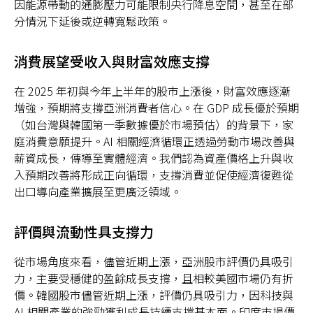
因能源帶動的通膨壓力可能限制央行降息空間，甚至在部
分情況下延後或逆轉寬鬆政策。
消費展望受收入與財富效應支撐
在 2025 年初與今年上半年的股市上漲後，財富效應逐漸
增強，預期將支撐亞洲消費者信心。在 GDP 成長優於預期
（如台灣與韓國第一季數據優於市場預估）的背景下，家
庭消費意願提升。AI 相關經濟循環正透過勞動市場改善與
薪資成長，傳導至實體經濟。我們認為資產價格上升與收
入預期改善將形成正向循環，支撐消費並促使經濟復甦從
出口導向產業擴展至更廣泛領域。
評價與流動性具支撐力
從市場角度來看，儘管近期上漲，亞洲股市評價仍具吸引
力，主要受穩健的盈餘成長支撐，且相較美國市場仍有折
價。韓國股市儘管近期上漲，評價仍具吸引力，因科技與
AI 相關產業的強勁獲利成長持續支撐基本面。印度市場價