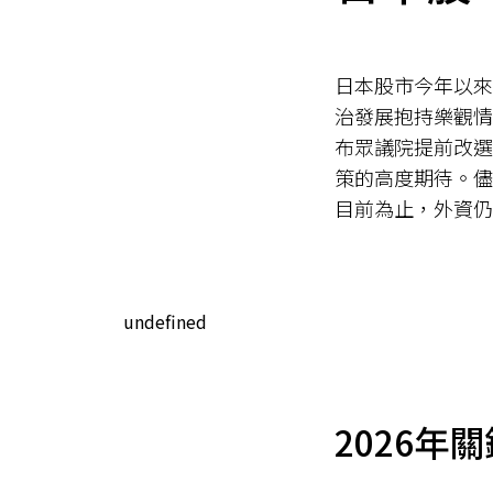
日本股市今年以來
治發展抱持樂觀情
布眾議院提前改選
策的高度期待。儘
目前為止，外資仍
undefined
2026