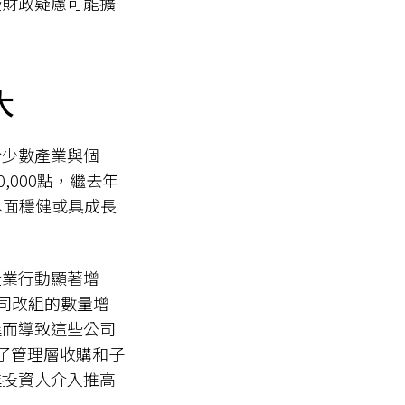
些財政疑慮可能擴
大
於少數產業與個
,000點，繼去年
本面穩健或具成長
企業行動顯著增
司改組的數量增
進而導致這些公司
了管理層收購和子
進投資人介入推高