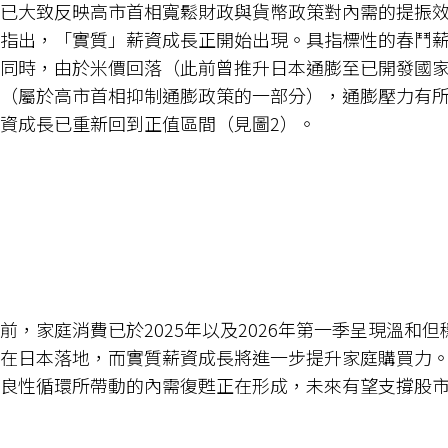
已大致反映高市首相寬鬆財政與貨幣政策對內需的提振
指出，「實質」薪資成長正開始出現。具指標性的春鬥
同時，由於米價回落（此前曾推升日本通膨至已開發國
（屬於高市首相抑制通膨政策的一部分），通膨壓力有
資成長已重新回到正值區間（見圖2）。
前，家庭消費已於2025年以及2026年第一季呈現溫和
在日本落地，而實質薪資成長將進一步提升家庭購買力
價」良性循環所帶動的內需復甦正在形成，未來有望支撐股