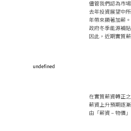
儘管我們認為市場
去年投資展望中所
年帶來顯著加薪。
政府冬季能源補貼
因此，近期實質薪
undefined
在實質薪資轉正之
薪資上升預期逐漸
由「薪資 – 物