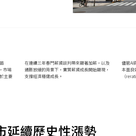
苗
在連續三年春鬥薪資談判帶來顯著加薪，以及
儘管A
後，市場
通膨放緩的背景下，實質薪資成長開始顯現，
本面良
於主要
支撐經濟穩健成長。
（rera
市延續歷史性漲勢