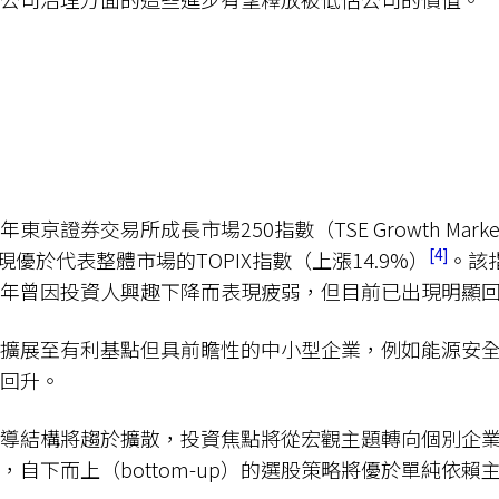
京證券交易所成長市場250指數（TSE Growth Marke
4
現優於代表整體市場的TOPIX指數（上漲14.9%）
。該
年曾因投資人興趣下降而表現疲弱，但目前已出現明顯
擴展至有利基點但具前瞻性的中小型企業，例如能源安
回升。
導結構將趨於擴散，投資焦點將從宏觀主題轉向個別企
，自下而上（bottom-up）的選股策略將優於單純依賴