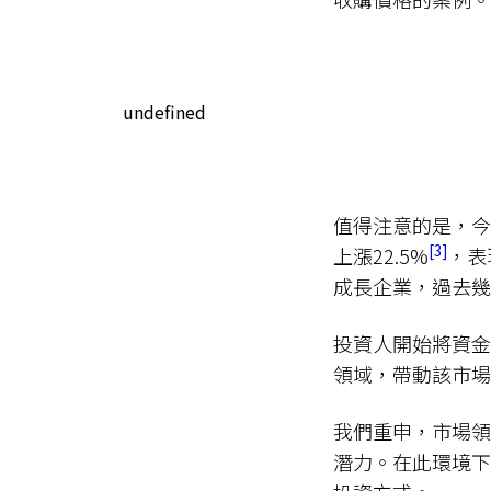
undefined
值得注意的是，今年東
3
上漲22.5%
，表
成長企業，過去幾
投資人開始將資金
領域，帶動該市場
我們重申，市場領
潛力。在此環境下