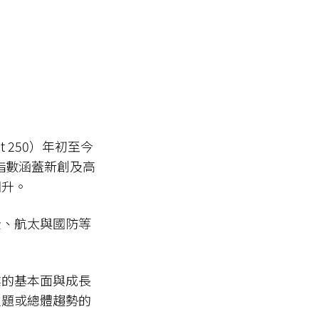
t 250）年初至今
指數涵蓋新創及高
回升。
全、航太與國防等
業的基本面與成長
主題或總體趨勢的