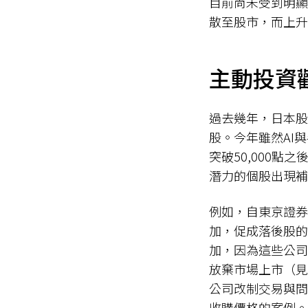
目前尚未受到明顯
散至股市，而上升
主動投資
過去幾年，日本股
股。今年雖然AI與
突破50,000
潛力的個股出現補
例如，自東京證券
加，促成落後股的
加，因為這些公司
放棄市場上市（見
公司改制交易與問
收購價格的案例。