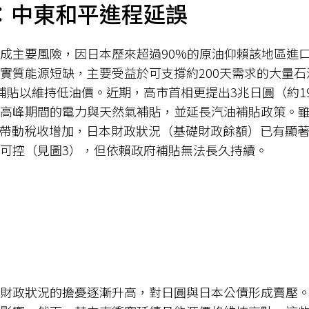
：中東和平進程延誤
成主要風險，因日本歷來超過90%的原油仰賴該地區進
實質能源短缺，主要受益於可支撐約200天需求的大量石
補貼以維持低油價。近期，高市首相更提出3兆日圓（約1
高峰期間的電力與天然氣補貼，並延長汽油補貼政策。
長帶動稅收增加，日本財政狀況（基礎財政餘額）已有顯
可控（見圖3），但依賴政府補貼無法長久持續。
財政狀況的擔憂逐漸升高，對日圓與日本公債形成賣壓