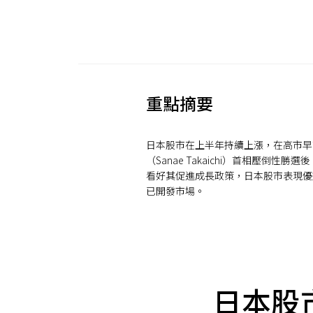
重點摘要
日本股市在上半年持續上漲，在高市早
（Sanae Takaichi）首相壓倒性勝選
看好其促進成長政策，日本股市表現優
已開發市場。
日本股