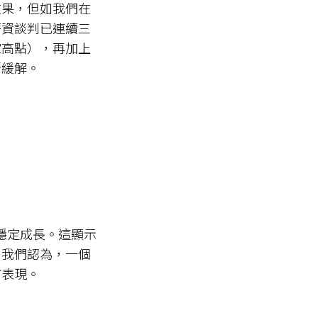
效果，但如我們在
薪資談判已連續三
家高點），再加上
所緩解。
但穩定成長。這顯示
。我們認為，一個
市表現。