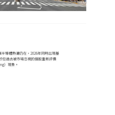
I與半導體熱潮仍在，2026年同時出現基
好但過去被市場忽視的個股重新評價
ting）現象。