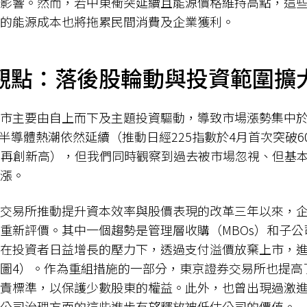
影響。然而，若中東衝突延續且能源價格維持高點，這
的能源成本也將拖累民間消費及企業獲利。
觀點：落後股輪動與投資範圍擴
市主要由自上而下及主題投資驅動，導致市場漲勢集中
半導體熱潮依然延續（推動日經225指數於4月首次突破60
點之後再創新高），但我們同時觀察到過去被市場忽視、但基
漲。
交易所推動提升資本效率與股價表現的改革三年以來，
重新評價。其中一個趨勢是管理層收購（MBOs）和子公
在投資者日益增長的壓力下，透過支付溢價放棄上市，
圖4）。作為重組措施的一部分，東京證券交易所也提高
責標準，以保護少數股東的權益。此外，也曾出現過激
公司治理方面的這些進步有望釋放被低估公司的價值。