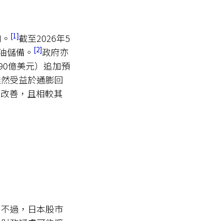
1
口。
截至2026年5
2
油儲備。
政府亦
90億美元）追加預
雖然受益於通膨回
著改善，且相較其
。不過，日本股市