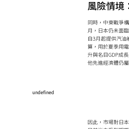
風險情境
同時，中東戰爭構
月，日本仍未面臨
自3月起提供汽油
算，用於夏季用電
升與名目GDP成
他先進經濟體仍屬
undefined
因此，市場對日本