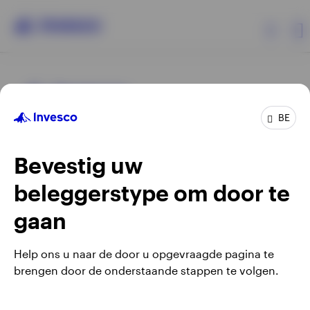
Producten
BE
Beleggersinformatie
Bevestig uw
Over Invesco
beleggerstype om door te
Opens
Opens
Algemene voorwaarden en bepalingen
Privacyverklaring
Opens
Opens
in
in
Cookie-melding
Carrières
Manage cookies
gaan
in
in
a
a
a
a
new
new
Help ons u naar de door u opgevraagde pagina te
new
new
tab
tab
brengen door de onderstaande stappen te volgen.
Waarschuwing: elke investering brengt risico's met zich mee.
tab
tab
Belgium
Het is mogelijk dat beleggers niet het volledige bedrag van
hun initiële investeringen terugkrijgen.