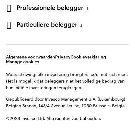
English
Professionele belegger
Gepubliceerd door Invesco Management S.A. (Luxembourg)
Belgian Branch, 143/4 Avenue Louise, 1050 Brussels, België.
French
Particuliere belegger
Neem contact met ons op
©2026 Invesco Ltd. Alle rechten voorbehouden.
Algemene voorwaarden
Privacy
Cookieverklaring
Manage cookies
Waarschuwing: elke investering brengt risico's met zich mee.
Het is mogelijk dat beleggers niet het volledige bedrag van
hun initiële investeringen terugkrijgen.
Gepubliceerd door Invesco Management S.A. (Luxembourg)
Belgian Branch, 143/4 Avenue Louise, 1050 Brussels, België.
©2026 Invesco Ltd. Alle rechten voorbehouden.