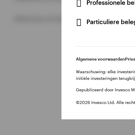
Professionele b
Bekijk alles
©2026 Invesco Ltd. Alle rechten voorbehouden.
Particuliere bel
Algemene voorwaarden
Priv
Waarschuwing: elke investerin
initiële investeringen terugkri
Gepubliceerd door Invesco Ma
©2026 Invesco Ltd. Alle rech