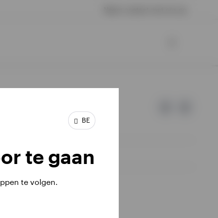
Neem contact met ons op
BE
or te gaan
ppen te volgen.
iële investeringen terugkrijgen.