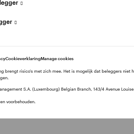
elegger
egger
acy
Cookieverklaring
Manage cookies
g brengt risico's met zich mee. Het is mogelijk dat beleggers niet 
jgen.
nagement S.A. (Luxembourg) Belgian Branch, 143/4 Avenue Louise, 
ten voorbehouden.