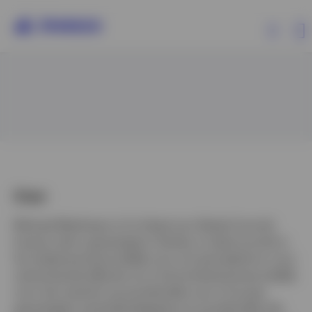
Producten
Beleggersinformatie
Over Invesco
Over
Michael Matthews is Co-Head van Global Core bij
Invesco dat is gevestigd in Henley. In deze functie is
hij medeverantwoordelijk voor ons kernplatform voor
vastrentende effecten en is hij hoofdverantwoordelijk
Belgium
voor het toezicht op portefeuilles van in Europa
gevestigde overheidsobligaties en portefeuilles die