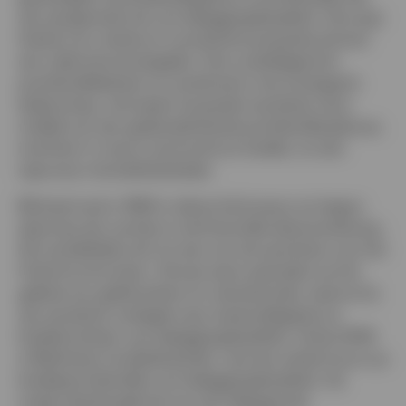
English
zijn aangemerkt als van beleggingskwaliteit. Hij zorgt
hierbij voor sterke en consistente prestaties binnen
French
een reeks kernstrategieën. Door praktijkgericht
portefeuillebeheer te combineren met strategisch
Neem contact met ons op
leiderschap, stimuleert hij goede resultaten door
middel van een gedisciplineerde portefeuilleopbouw,
inzichten in macro-economie en krediet, en een
rigoureus risicobeheerkader.
Michael trad in 1994 in dienst bij Invesco en begon
daarmee zijn carrière in de financiële dienstverlening.
Hij ontwikkelde zich tot een van de oprichters van het
Fixed Income-team. Hij was eerst specialist op het
gebied van geldmarkten en valutahandel, waarna hij
zijn aandacht verlegde naar staatsobligaties en
kredietmarkten van beleggingskwaliteit. Sinds 2006
is Matthews fondsbeheerder, met een sterke focus op
kredietportefeuilles van beleggingskwaliteit. Hij
maakt daarbij gebruik van zijn diepgaande