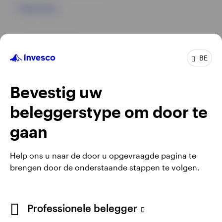
View Fund
GPR,OBLIGATIES
BE
Invesco Sterling Bond Fund
INCEPTION DATE : 28.04.2025
Bevestig uw
View Fund
beleggerstype om door te
gaan
Help ons u naar de door u opgevraagde pagina te
brengen door de onderstaande stappen te volgen.
Professionele belegger