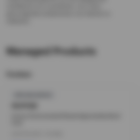
marktkennis om consistente, voor risico
gecorrigeerde rendementen voor klanten te
realiseren.
Managed Products
Fondsen
GPR,OBLIGATIES
INVPGBI
Invesco Environmental Climate Opportunities Bond
Fund
INCEPTION DATE : 01.07.1994