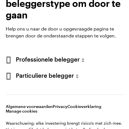
beleggerstype om door te
gaan
Help ons u naar de door u opgevraagde pagina te
brengen door de onderstaande stappen te volgen.
Professionele belegger
Particuliere belegger
Opens
Opens
Algemene voorwaarden en bepalingen
Privacyverklaring
Opens
Opens
in
in
Cookie-melding
Carrières
Manage cookies
in
in
a
a
a
a
new
new
Algemene voorwaarden
Privacy
Cookieverklaring
new
new
tab
tab
Manage cookies
Waarschuwing: elke investering brengt risico's met zich mee.
tab
tab
Het is mogelijk dat beleggers niet het volledige bedrag van
Waarschuwing: elke investering brengt risico's met zich mee.
hun initiële investeringen terugkrijgen.