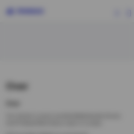
Producten
Beleggersinformatie
Over Invesco
Over
Over
Tom Sartain is senior portefeuillebeheerder binnen
Belgium
het IFI Global Multi-Sector-team in Londen.