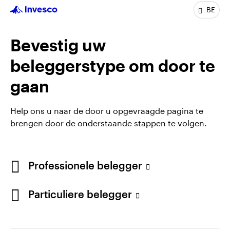
Functietitel:
Client Director Benelux
BE
In de groep:
Sinds 2019
Ervaring:
+10 jaar
Locatie:
Amsterdam
Bevestig uw
LinkedIn Profile
beleggerstype om door te
gaan
Help ons u naar de door u opgevraagde pagina te
brengen door de onderstaande stappen te volgen.
Professionele belegger
Particuliere belegger
Opens
Opens
Algemene voorwaarden en bepalingen
Privacyverklaring
Opens
Opens
in
in
Cookie-melding
Carrières
Manage cookies
in
in
a
a