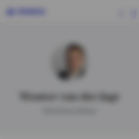
Producten
Beleggersinformatie
Over Invesco
Wouter van der Jagt
Client Director Benelux
Belgium