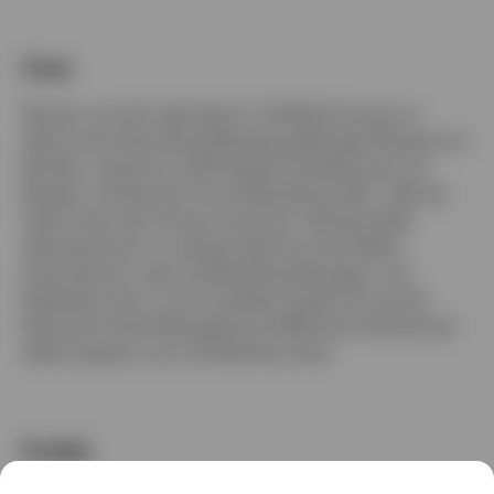
English
French
Over
Wouter van der Jagt kwam in 2019 bij Invesco in
Neem contact met ons op
dienst als Institutional Marketing Manager Benelux en
Nordics. Vanaf juni 2020 geeft hij leiding aan het
Benelux, Nordics & France Marketing Team. Wouter
heeft meer dan 10 jaar ervaring in de financiële
dienstensector en werkte daarvoor bij Fidelity
International, waar hij Marketing Manager voor
Nederland was. In het verleden werkte hij ook bij
Deutsche Asset Management (DWS) als Institutional
Sales Support voor het Benelux-team
Profiel