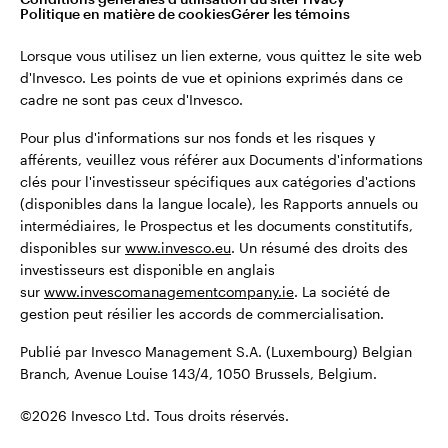
Avertissement
: Tout investissement comporte des
Politique en matière de cookies
Gérer les témoins
risques associés. Les investisseurs peuvent ne pas
Lorsque vous utilisez un lien externe, vous quittez le site web
récupérer le montant total de leurs investissements
d'Invesco. Les points de vue et opinions exprimés dans ce
initiaux.
cadre ne sont pas ceux d'Invesco.
Publié par Invesco Management S.A. (Luxembourg)
Pour plus d'informations sur nos fonds et les risques y
Belgian Branch, Avenue Louise 143/4, 1050 Brussels,
afférents, veuillez vous référer aux Documents d'informations
Belgium.
clés pour l'investisseur spécifiques aux catégories d'actions
(disponibles dans la langue locale), les Rapports annuels ou
intermédiaires, le Prospectus et les documents constitutifs,
©2026 Invesco Ltd. Tous droits réservés.
disponibles sur
www.invesco.eu
. Un résumé des droits des
investisseurs est disponible en anglais
sur
www.invescomanagementcompany.ie
. La société de
gestion peut résilier les accords de commercialisation.
Restez connecté
Publié par Invesco Management S.A. (Luxembourg) Belgian
Branch, Avenue Louise 143/4, 1050 Brussels, Belgium.
©2026 Invesco Ltd. Tous droits réservés.