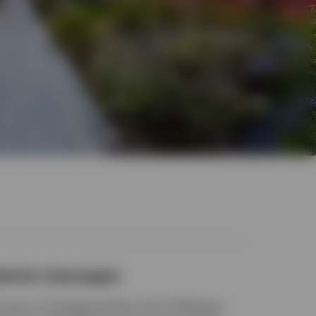
zierte Lösungen
ung von Anlageportfolios durch effiziente