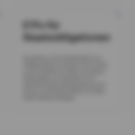
ETFs für
Staatsobligationen
Sie gehören zu den Kernbausteinen von
Anlageportfolios und dienen oft als Schutz
vor der Volatilität von Aktien und anderen
Risikoanlagen. Sie entwickeln sich in
turbulenten Zeiten üblicherweise gut und
können zur Risikodiversifikation von Multi-
Asset-Portfolios beitragen.