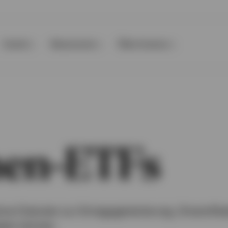
Events
Ressourcen
Über Invesco
nen-ETFs
tive Chancen zur Ertragsgenerierung, Diversifika
eten können.