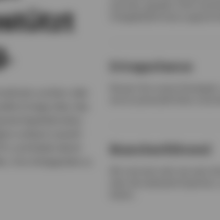
zentrale, gezielte, ESG-orien
stützt
Anlagebedürfnisse zugeschni
.
Ertragschance
Nutzen Sie unsere Strategie
Einnahmen suchen oder
durch potenziell höher verzin
ielle Erträge über das
mte Kapitalstruktur
bot umfasst sowohl
TFs und bietet damit
Branchenführend
n, ihre Anlageziele zu
Wir sind seit mehr als zwei J
über die weltweite Expertise
bieten.