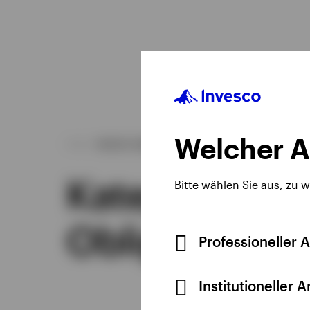
Welcher A
UNSER ANGEBOT
Kategorien v
Bitte wählen Sie aus, zu 
Obligationen
Professioneller 
Institutioneller 