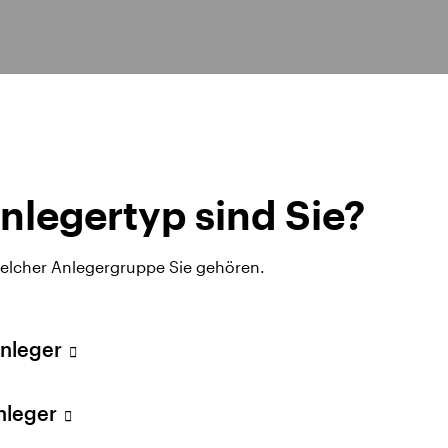
nlegertyp sind Sie?
on
welcher Anlegergruppe Sie gehören.
All
-ETFs
Anleger
Anleger