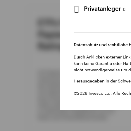
Privatanleger
ETFs für CLO-
Papiere mit AAA-
Rating
Datenschutz und rechtliche 
Durch Anklicken externer Link
kann keine Garantie oder Haft
nicht notwendigerweise um di
CLO-Papiere mit AAA-Rating gehören zu den
Investment-Grade-Schuldinstrumenten mit
Herausgegeben in der Schwei
den attraktivsten Renditen und zeichnen
sich aufgrund ihrer variablen Zinsstruktur
©2026 Invesco Ltd. Alle Rech
durch eine geringe Zinssensitivität aus.
Zudem weisen sie eine geringe Korrelation
zu traditionellen Anlageklassen auf und
bieten somit Diversifikationsvorteile.