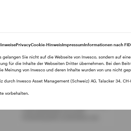
ETFs für AT1-CoCo-
Obligationen
Hinweise
Privacy
Cookie-Hinweis
Impressum
Informationen nach FI
s gelangen Sie nicht auf die Webseite von Invesco, sondern auf eine
ung für die Inhalte der Webseiten Dritter übernehmen. Bei den Beitr
AT1-CoCo-Obligationen sind eine Art
e Meinung von Invesco und deren Inhalte wurden von uns nicht gepr
hybrider Schuldinstrumente, die vorwiegend
von europäischen Banken als Eigenkapital
z durch Invesco Asset Management (Schweiz) AG, Talacker 34, CH-
begeben werden. Für renditeorientierte
Anleger bieten diese ETFs ein attraktives
te vorbehalten.
Renditepotenzial, wobei diese höheren
Renditen eher auf die nachrangige Stellung
in der Kapitalstruktur als auf die
Emittentenqualität zurückzuführen sind.