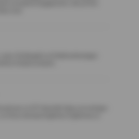
tierte und aktive Engagements, die auf Ihre
tten sind.
n, wenn Sie Bargeld und Geldmarktanlagen
sliche Ansätze ersetzen.
ahrzehnten im ETF-Geschäft tätig und verfügen
, um Ihnen die bestmöglichen Ergebnisse zu