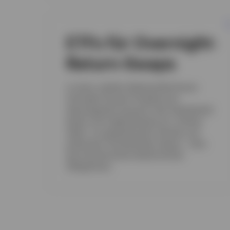
ETFs für Overnight-
Return-Swaps
In einem volatilen Marktumfeld können
Overnight-Zinssatz-Produkte eine
überzeugende Lösung für den Kapitalerhalt
bieten und möglicherweise als „sicherer
Hafen“ vor geopolitischen Schocks und
politischen Unsicherheiten dienen – ohne
das Durationsrisiko herkömmlicher
Obligationen.