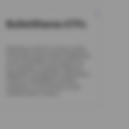
BulletShares-ETFs
BulletShares sind ETFs mit fester Laufzeit,
die die feste Laufzeit einzelner Obligationen
mit der Diversifikation und Liquidität von
ETFs verbinden. So erhalten Anleger die
Möglichkeit, kosteneffiziente, diversifizierte
Portfolios mit gestaffelten Laufzeiten
aufzubauen, um das Zinsrisiko und den
Cashflow besser zu steuern.