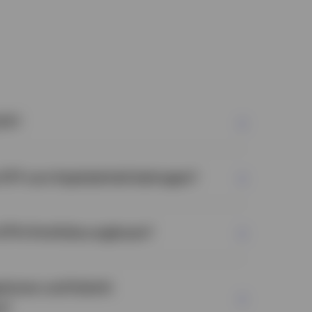
ETF?
ETF zum Kapitalerhalt beitragen?
ETFs Portfolios ergänzen?
tionen und Hybrid-
n?