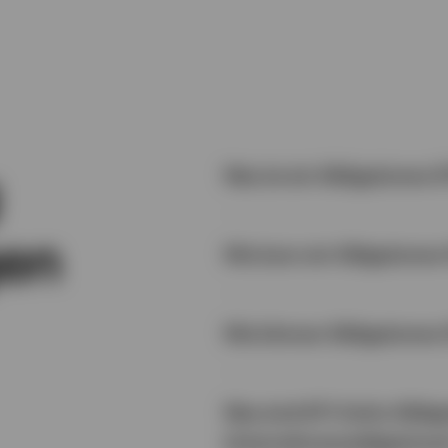
Was ist ein Obligationen-
gen
Wie kann ein Oblgationen-
Wie können Obligationen-
Was sind AT1-CoCo-Obliga
Unternehmensoblgatione