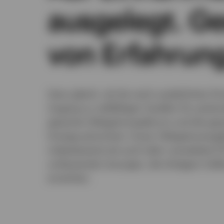
ausgelegt. Ge
von Erfahrung
Ganz gleich, ob Sie nach zusätzlichen 
Zugang zu vielfältigen Quellen für potenz
gesamte Obligationspektrum und die gesa
hinweg wünschen: Unser Obligationange
indexbasierte als auch aktiv verwaltete E
umfassende Lösungen, die Anlegern helfe
erreichen.