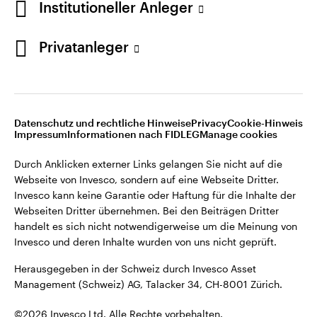
Institutioneller Anleger
Invesco kann keine Garantie oder Haftung für die Inhalte der
Webseiten Dritter übernehmen. Bei den Beiträgen Dritter
handelt es sich nicht notwendigerweise um die Meinung von
Privatanleger
Invesco und deren Inhalte wurden von uns nicht geprüft.
Schweiz
Herausgegeben in der Schweiz durch Invesco Asset
English
Management (Schweiz) AG, Talacker 34, CH-8001 Zürich.
Datenschutz und rechtliche Hinweise
Privacy
Cookie-Hinweis
Weitere Einzelheiten zu den ausstellenden Unternehmen und
Kontaktieren Sie uns
Impressum
Informationen nach FIDLEG
Manage cookies
den Datenschutzbestimmungen der Website finden Sie in
den Allgemeinen Geschäftsbedingungen der Website.
Durch Anklicken externer Links gelangen Sie nicht auf die
Webseite von Invesco, sondern auf eine Webseite Dritter.
Diese Website ist nur für die Nutzung durch Personen mit
Invesco kann keine Garantie oder Haftung für die Inhalte der
Wohnsitz in der Schweiz bestimmt.
Webseiten Dritter übernehmen. Bei den Beiträgen Dritter
handelt es sich nicht notwendigerweise um die Meinung von
Invesco und deren Inhalte wurden von uns nicht geprüft.
©2026 Invesco Ltd. Alle Rechte vorbehalten.
Herausgegeben in der Schweiz durch Invesco Asset
Management (Schweiz) AG, Talacker 34, CH-8001 Zürich.
©2026 Invesco Ltd. Alle Rechte vorbehalten.