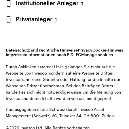
Institutioneller Anleger
Invesco kann keine Garantie oder Haftung für die Inhalte der
Webseiten Dritter übernehmen. Bei den Beiträgen Dritter
handelt es sich nicht notwendigerweise um die Meinung von
Privatanleger
Invesco und deren Inhalte wurden von uns nicht geprüft.
Schweiz
Herausgegeben in der Schweiz durch Invesco Asset
English
Management (Schweiz) AG, Talacker 34, CH-8001 Zürich.
Datenschutz und rechtliche Hinweise
Privacy
Cookie-Hinweis
Weitere Einzelheiten zu den ausstellenden Unternehmen und
Kontaktieren Sie uns
Impressum
Informationen nach FIDLEG
Manage cookies
den Datenschutzbestimmungen der Website finden Sie in
den Allgemeinen Geschäftsbedingungen der Website.
Durch Anklicken externer Links gelangen Sie nicht auf die
Webseite von Invesco, sondern auf eine Webseite Dritter.
Diese Website ist nur für die Nutzung durch Personen mit
Invesco kann keine Garantie oder Haftung für die Inhalte der
Wohnsitz in der Schweiz bestimmt.
Webseiten Dritter übernehmen. Bei den Beiträgen Dritter
handelt es sich nicht notwendigerweise um die Meinung von
Invesco und deren Inhalte wurden von uns nicht geprüft.
©2026 Invesco Ltd. Alle Rechte vorbehalten.
Herausgegeben in der Schweiz durch Invesco Asset
Management (Schweiz) AG, Talacker 34, CH-8001 Zürich.
©2026 Invesco Ltd. Alle Rechte vorbehalten.