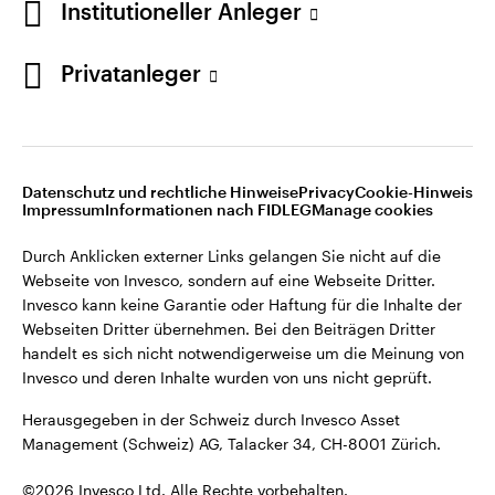
Institutioneller Anleger
Invesco kann keine Garantie oder Haftung für die Inhalte der
Webseiten Dritter übernehmen. Bei den Beiträgen Dritter
handelt es sich nicht notwendigerweise um die Meinung von
Privatanleger
Invesco und deren Inhalte wurden von uns nicht geprüft.
Schweiz
Herausgegeben in der Schweiz durch Invesco Asset
English
Management (Schweiz) AG, Talacker 34, CH-8001 Zürich.
Datenschutz und rechtliche Hinweise
Privacy
Cookie-Hinweis
Weitere Einzelheiten zu den ausstellenden Unternehmen und
Kontaktieren Sie uns
Impressum
Informationen nach FIDLEG
Manage cookies
den Datenschutzbestimmungen der Website finden Sie in
den Allgemeinen Geschäftsbedingungen der Website.
Durch Anklicken externer Links gelangen Sie nicht auf die
Webseite von Invesco, sondern auf eine Webseite Dritter.
Diese Website ist nur für die Nutzung durch Personen mit
Invesco kann keine Garantie oder Haftung für die Inhalte der
Wohnsitz in der Schweiz bestimmt.
Webseiten Dritter übernehmen. Bei den Beiträgen Dritter
handelt es sich nicht notwendigerweise um die Meinung von
Invesco und deren Inhalte wurden von uns nicht geprüft.
©2026 Invesco Ltd. Alle Rechte vorbehalten.
Herausgegeben in der Schweiz durch Invesco Asset
Management (Schweiz) AG, Talacker 34, CH-8001 Zürich.
©2026 Invesco Ltd. Alle Rechte vorbehalten.