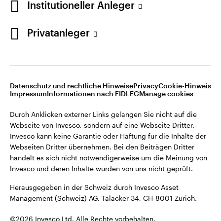
Institutioneller Anleger
Invesco kann keine Garantie oder Haftung für die Inhalte der
Webseiten Dritter übernehmen. Bei den Beiträgen Dritter
handelt es sich nicht notwendigerweise um die Meinung von
Privatanleger
Invesco und deren Inhalte wurden von uns nicht geprüft.
Schweiz
Herausgegeben in der Schweiz durch Invesco Asset
English
Management (Schweiz) AG, Talacker 34, CH-8001 Zürich.
Datenschutz und rechtliche Hinweise
Privacy
Cookie-Hinweis
Weitere Einzelheiten zu den ausstellenden Unternehmen und
Kontaktieren Sie uns
Impressum
Informationen nach FIDLEG
Manage cookies
den Datenschutzbestimmungen der Website finden Sie in
den Allgemeinen Geschäftsbedingungen der Website.
Durch Anklicken externer Links gelangen Sie nicht auf die
Webseite von Invesco, sondern auf eine Webseite Dritter.
Diese Website ist nur für die Nutzung durch Personen mit
Invesco kann keine Garantie oder Haftung für die Inhalte der
Wohnsitz in der Schweiz bestimmt.
Webseiten Dritter übernehmen. Bei den Beiträgen Dritter
handelt es sich nicht notwendigerweise um die Meinung von
Invesco und deren Inhalte wurden von uns nicht geprüft.
©2026 Invesco Ltd. Alle Rechte vorbehalten.
Herausgegeben in der Schweiz durch Invesco Asset
Management (Schweiz) AG, Talacker 34, CH-8001 Zürich.
©2026 Invesco Ltd. Alle Rechte vorbehalten.