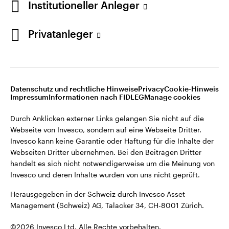
Institutioneller Anleger
Invesco kann keine Garantie oder Haftung für die Inhalte der
Webseiten Dritter übernehmen. Bei den Beiträgen Dritter
handelt es sich nicht notwendigerweise um die Meinung von
Privatanleger
Invesco und deren Inhalte wurden von uns nicht geprüft.
Schweiz
Herausgegeben in der Schweiz durch Invesco Asset
English
Management (Schweiz) AG, Talacker 34, CH-8001 Zürich.
Datenschutz und rechtliche Hinweise
Privacy
Cookie-Hinweis
Weitere Einzelheiten zu den ausstellenden Unternehmen und
Kontaktieren Sie uns
Impressum
Informationen nach FIDLEG
Manage cookies
den Datenschutzbestimmungen der Website finden Sie in
den Allgemeinen Geschäftsbedingungen der Website.
Durch Anklicken externer Links gelangen Sie nicht auf die
Webseite von Invesco, sondern auf eine Webseite Dritter.
Diese Website ist nur für die Nutzung durch Personen mit
Invesco kann keine Garantie oder Haftung für die Inhalte der
Wohnsitz in der Schweiz bestimmt.
Webseiten Dritter übernehmen. Bei den Beiträgen Dritter
handelt es sich nicht notwendigerweise um die Meinung von
Invesco und deren Inhalte wurden von uns nicht geprüft.
©2026 Invesco Ltd. Alle Rechte vorbehalten.
Herausgegeben in der Schweiz durch Invesco Asset
Management (Schweiz) AG, Talacker 34, CH-8001 Zürich.
©2026 Invesco Ltd. Alle Rechte vorbehalten.