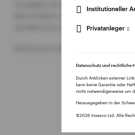
Alle anzeigen
Herausgegeben in der Schweiz durch Invesco Asset Managem
Institutioneller 
Alle anzeigen
Weitere Einzelheiten zu den ausstellenden Unternehmen un
Privatanleger
Diese Website ist nur für die Nutzung durch Personen mit W
©2026 Invesco Ltd. Alle Rechte vorbehalten.
Datenschutz und rechtliche 
Durch Anklicken externer Link
kann keine Garantie oder Haft
nicht notwendigerweise um di
Herausgegeben in der Schwei
©2026 Invesco Ltd. Alle Rech