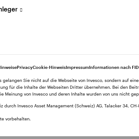
ent (Schweiz) AG, Talacker 34, CH-8001 Zürich.
Anleger
d den Datenschutzbestimmungen der Website finden Sie in den All
ohnsitz in der Schweiz bestimmt.
Hinweise
Privacy
Cookie-Hinweis
Impressum
Informationen nach FI
s gelangen Sie nicht auf die Webseite von Invesco, sondern auf eine
ung für die Inhalte der Webseiten Dritter übernehmen. Bei den Beitr
e Meinung von Invesco und deren Inhalte wurden von uns nicht gepr
z durch Invesco Asset Management (Schweiz) AG, Talacker 34, CH-
te vorbehalten.