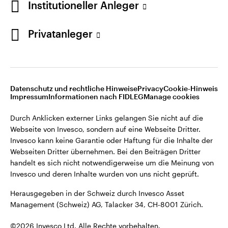
Institutioneller Anleger
Invesco kann keine Garantie oder Haftung für die Inhalte der
Webseiten Dritter übernehmen. Bei den Beiträgen Dritter
handelt es sich nicht notwendigerweise um die Meinung von
Privatanleger
Invesco und deren Inhalte wurden von uns nicht geprüft.
Schweiz
Herausgegeben in der Schweiz durch Invesco Asset
English
Management (Schweiz) AG, Talacker 34, CH-8001 Zürich.
Datenschutz und rechtliche Hinweise
Privacy
Cookie-Hinweis
Weitere Einzelheiten zu den ausstellenden Unternehmen und
Kontaktieren Sie uns
Impressum
Informationen nach FIDLEG
Manage cookies
den Datenschutzbestimmungen der Website finden Sie in
den Allgemeinen Geschäftsbedingungen der Website.
Durch Anklicken externer Links gelangen Sie nicht auf die
Webseite von Invesco, sondern auf eine Webseite Dritter.
Diese Website ist nur für die Nutzung durch Personen mit
Invesco kann keine Garantie oder Haftung für die Inhalte der
Wohnsitz in der Schweiz bestimmt.
Webseiten Dritter übernehmen. Bei den Beiträgen Dritter
handelt es sich nicht notwendigerweise um die Meinung von
Invesco und deren Inhalte wurden von uns nicht geprüft.
©2026 Invesco Ltd. Alle Rechte vorbehalten.
Herausgegeben in der Schweiz durch Invesco Asset
Management (Schweiz) AG, Talacker 34, CH-8001 Zürich.
©2026 Invesco Ltd. Alle Rechte vorbehalten.