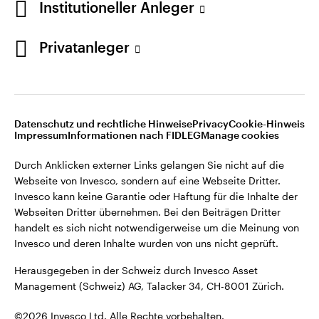
Institutioneller Anleger
Invesco kann keine Garantie oder Haftung für die Inhalte der
Webseiten Dritter übernehmen. Bei den Beiträgen Dritter
handelt es sich nicht notwendigerweise um die Meinung von
Privatanleger
Invesco und deren Inhalte wurden von uns nicht geprüft.
Schweiz
Herausgegeben in der Schweiz durch Invesco Asset
English
Management (Schweiz) AG, Talacker 34, CH-8001 Zürich.
Datenschutz und rechtliche Hinweise
Privacy
Cookie-Hinweis
Weitere Einzelheiten zu den ausstellenden Unternehmen und
Kontaktieren Sie uns
Impressum
Informationen nach FIDLEG
Manage cookies
den Datenschutzbestimmungen der Website finden Sie in
den Allgemeinen Geschäftsbedingungen der Website.
Durch Anklicken externer Links gelangen Sie nicht auf die
Webseite von Invesco, sondern auf eine Webseite Dritter.
Diese Website ist nur für die Nutzung durch Personen mit
Invesco kann keine Garantie oder Haftung für die Inhalte der
Wohnsitz in der Schweiz bestimmt.
Webseiten Dritter übernehmen. Bei den Beiträgen Dritter
handelt es sich nicht notwendigerweise um die Meinung von
Invesco und deren Inhalte wurden von uns nicht geprüft.
©2026 Invesco Ltd. Alle Rechte vorbehalten.
Herausgegeben in der Schweiz durch Invesco Asset
Management (Schweiz) AG, Talacker 34, CH-8001 Zürich.
©2026 Invesco Ltd. Alle Rechte vorbehalten.