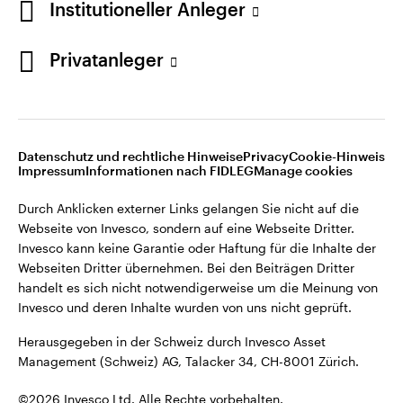
Institutioneller Anleger
Invesco kann keine Garantie oder Haftung für die Inhalte der
Webseiten Dritter übernehmen. Bei den Beiträgen Dritter
handelt es sich nicht notwendigerweise um die Meinung von
Privatanleger
Invesco und deren Inhalte wurden von uns nicht geprüft.
Schweiz
Herausgegeben in der Schweiz durch Invesco Asset
English
Management (Schweiz) AG, Talacker 34, CH-8001 Zürich.
Datenschutz und rechtliche Hinweise
Privacy
Cookie-Hinweis
Weitere Einzelheiten zu den ausstellenden Unternehmen und
Kontaktieren Sie uns
Impressum
Informationen nach FIDLEG
Manage cookies
den Datenschutzbestimmungen der Website finden Sie in
den Allgemeinen Geschäftsbedingungen der Website.
Durch Anklicken externer Links gelangen Sie nicht auf die
Webseite von Invesco, sondern auf eine Webseite Dritter.
Diese Website ist nur für die Nutzung durch Personen mit
Invesco kann keine Garantie oder Haftung für die Inhalte der
Wohnsitz in der Schweiz bestimmt.
Webseiten Dritter übernehmen. Bei den Beiträgen Dritter
handelt es sich nicht notwendigerweise um die Meinung von
Invesco und deren Inhalte wurden von uns nicht geprüft.
©2026 Invesco Ltd. Alle Rechte vorbehalten.
Herausgegeben in der Schweiz durch Invesco Asset
Management (Schweiz) AG, Talacker 34, CH-8001 Zürich.
©2026 Invesco Ltd. Alle Rechte vorbehalten.