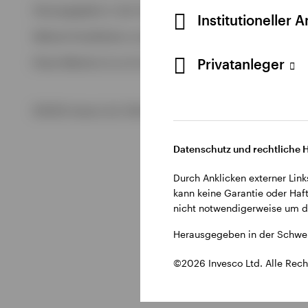
Alle anzeigen
Herausgegeben in der Schweiz durch Invesco Asset Managem
Institutioneller 
Alle anzeigen
Weitere Einzelheiten zu den ausstellenden Unternehmen un
Privatanleger
Diese Website ist nur für die Nutzung durch Personen mit W
©2026 Invesco Ltd. Alle Rechte vorbehalten.
Datenschutz und rechtliche 
Durch Anklicken externer Link
kann keine Garantie oder Haft
nicht notwendigerweise um di
Herausgegeben in der Schwei
©2026 Invesco Ltd. Alle Rech