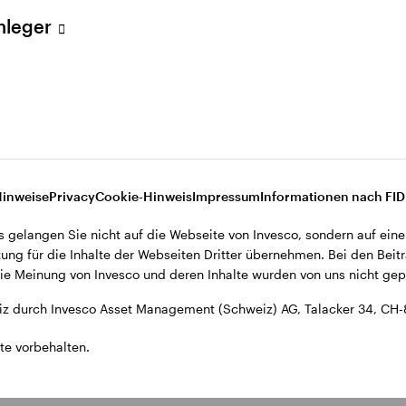
ent (Schweiz) AG, Talacker 34, CH-8001 Zürich.
Anleger
d den Datenschutzbestimmungen der Website finden Sie in den All
ohnsitz in der Schweiz bestimmt.
Hinweise
Privacy
Cookie-Hinweis
Impressum
Informationen nach FI
s gelangen Sie nicht auf die Webseite von Invesco, sondern auf eine
ung für die Inhalte der Webseiten Dritter übernehmen. Bei den Beitr
e Meinung von Invesco und deren Inhalte wurden von uns nicht gepr
z durch Invesco Asset Management (Schweiz) AG, Talacker 34, CH-
te vorbehalten.