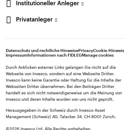
Institutioneller Anleger
Invesco kann keine Garantie oder Haftung für die Inhalte der
Webseiten Dritter übernehmen. Bei den Beiträgen Dritter
handelt es sich nicht notwendigerweise um die Meinung von
Privatanleger
Invesco und deren Inhalte wurden von uns nicht geprüft.
Schweiz
Herausgegeben in der Schweiz durch Invesco Asset
English
Management (Schweiz) AG, Talacker 34, CH-8001 Zürich.
Datenschutz und rechtliche Hinweise
Privacy
Cookie-Hinweis
Weitere Einzelheiten zu den ausstellenden Unternehmen und
Kontaktieren Sie uns
Impressum
Informationen nach FIDLEG
Manage cookies
den Datenschutzbestimmungen der Website finden Sie in
den Allgemeinen Geschäftsbedingungen der Website.
Durch Anklicken externer Links gelangen Sie nicht auf die
Webseite von Invesco, sondern auf eine Webseite Dritter.
Diese Website ist nur für die Nutzung durch Personen mit
Invesco kann keine Garantie oder Haftung für die Inhalte der
Wohnsitz in der Schweiz bestimmt.
Webseiten Dritter übernehmen. Bei den Beiträgen Dritter
handelt es sich nicht notwendigerweise um die Meinung von
Invesco und deren Inhalte wurden von uns nicht geprüft.
©2026 Invesco Ltd. Alle Rechte vorbehalten.
Herausgegeben in der Schweiz durch Invesco Asset
Management (Schweiz) AG, Talacker 34, CH-8001 Zürich.
©2026 Invesco Ltd. Alle Rechte vorbehalten.