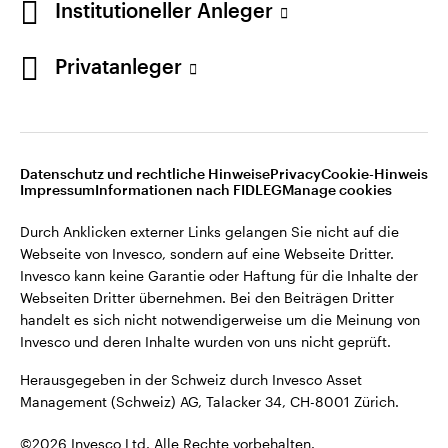
Institutioneller Anleger
Invesco kann keine Garantie oder Haftung für die Inhalte der
Webseiten Dritter übernehmen. Bei den Beiträgen Dritter
handelt es sich nicht notwendigerweise um die Meinung von
Privatanleger
Invesco und deren Inhalte wurden von uns nicht geprüft.
Schweiz
Herausgegeben in der Schweiz durch Invesco Asset
English
Management (Schweiz) AG, Talacker 34, CH-8001 Zürich.
Datenschutz und rechtliche Hinweise
Privacy
Cookie-Hinweis
Weitere Einzelheiten zu den ausstellenden Unternehmen und
Kontaktieren Sie uns
Impressum
Informationen nach FIDLEG
Manage cookies
den Datenschutzbestimmungen der Website finden Sie in
den Allgemeinen Geschäftsbedingungen der Website.
Durch Anklicken externer Links gelangen Sie nicht auf die
Webseite von Invesco, sondern auf eine Webseite Dritter.
Diese Website ist nur für die Nutzung durch Personen mit
Invesco kann keine Garantie oder Haftung für die Inhalte der
Wohnsitz in der Schweiz bestimmt.
Webseiten Dritter übernehmen. Bei den Beiträgen Dritter
handelt es sich nicht notwendigerweise um die Meinung von
Invesco und deren Inhalte wurden von uns nicht geprüft.
©2026 Invesco Ltd. Alle Rechte vorbehalten.
Herausgegeben in der Schweiz durch Invesco Asset
Management (Schweiz) AG, Talacker 34, CH-8001 Zürich.
©2026 Invesco Ltd. Alle Rechte vorbehalten.