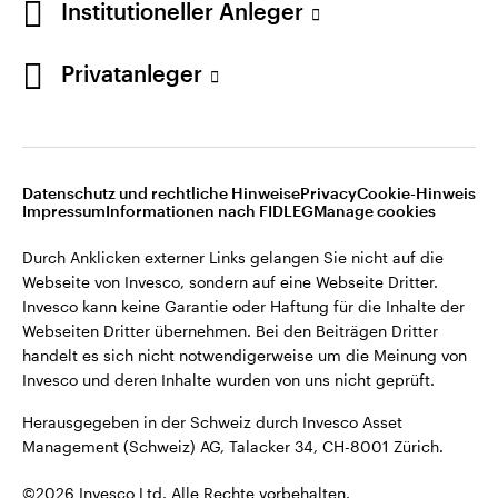
Institutioneller Anleger
Invesco kann keine Garantie oder Haftung für die Inhalte der
Webseiten Dritter übernehmen. Bei den Beiträgen Dritter
handelt es sich nicht notwendigerweise um die Meinung von
Privatanleger
Invesco und deren Inhalte wurden von uns nicht geprüft.
Schweiz
Herausgegeben in der Schweiz durch Invesco Asset
English
Management (Schweiz) AG, Talacker 34, CH-8001 Zürich.
Datenschutz und rechtliche Hinweise
Privacy
Cookie-Hinweis
Weitere Einzelheiten zu den ausstellenden Unternehmen und
Kontaktieren Sie uns
Impressum
Informationen nach FIDLEG
Manage cookies
den Datenschutzbestimmungen der Website finden Sie in
den Allgemeinen Geschäftsbedingungen der Website.
Durch Anklicken externer Links gelangen Sie nicht auf die
Webseite von Invesco, sondern auf eine Webseite Dritter.
Diese Website ist nur für die Nutzung durch Personen mit
Invesco kann keine Garantie oder Haftung für die Inhalte der
Wohnsitz in der Schweiz bestimmt.
Webseiten Dritter übernehmen. Bei den Beiträgen Dritter
handelt es sich nicht notwendigerweise um die Meinung von
Invesco und deren Inhalte wurden von uns nicht geprüft.
©2026 Invesco Ltd. Alle Rechte vorbehalten.
Herausgegeben in der Schweiz durch Invesco Asset
Management (Schweiz) AG, Talacker 34, CH-8001 Zürich.
©2026 Invesco Ltd. Alle Rechte vorbehalten.