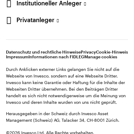
Institutioneller Anleger
Invesco kann keine Garantie oder Haftung für die Inhalte der
Webseiten Dritter übernehmen. Bei den Beiträgen Dritter
handelt es sich nicht notwendigerweise um die Meinung von
Privatanleger
Invesco und deren Inhalte wurden von uns nicht geprüft.
Schweiz
Herausgegeben in der Schweiz durch Invesco Asset
English
Management (Schweiz) AG, Talacker 34, CH-8001 Zürich.
Datenschutz und rechtliche Hinweise
Privacy
Cookie-Hinweis
Weitere Einzelheiten zu den ausstellenden Unternehmen und
Kontaktieren Sie uns
Impressum
Informationen nach FIDLEG
Manage cookies
den Datenschutzbestimmungen der Website finden Sie in
den Allgemeinen Geschäftsbedingungen der Website.
Durch Anklicken externer Links gelangen Sie nicht auf die
Webseite von Invesco, sondern auf eine Webseite Dritter.
Diese Website ist nur für die Nutzung durch Personen mit
Invesco kann keine Garantie oder Haftung für die Inhalte der
Wohnsitz in der Schweiz bestimmt.
Webseiten Dritter übernehmen. Bei den Beiträgen Dritter
handelt es sich nicht notwendigerweise um die Meinung von
Invesco und deren Inhalte wurden von uns nicht geprüft.
©2026 Invesco Ltd. Alle Rechte vorbehalten.
Herausgegeben in der Schweiz durch Invesco Asset
Management (Schweiz) AG, Talacker 34, CH-8001 Zürich.
©2026 Invesco Ltd. Alle Rechte vorbehalten.