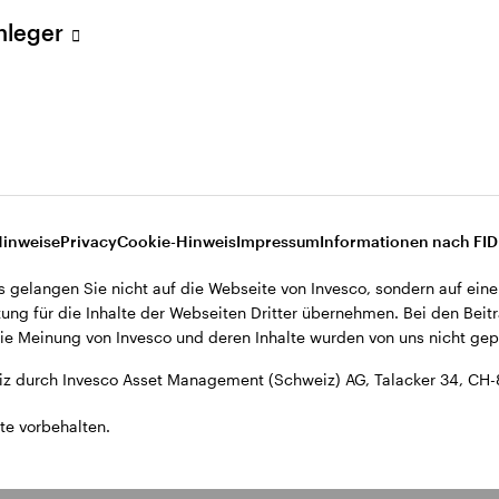
ent (Schweiz) AG, Talacker 34, CH-8001 Zürich.
Anleger
d den Datenschutzbestimmungen der Website finden Sie in den All
ohnsitz in der Schweiz bestimmt.
Hinweise
Privacy
Cookie-Hinweis
Impressum
Informationen nach FI
s gelangen Sie nicht auf die Webseite von Invesco, sondern auf eine
ung für die Inhalte der Webseiten Dritter übernehmen. Bei den Beitr
e Meinung von Invesco und deren Inhalte wurden von uns nicht gepr
z durch Invesco Asset Management (Schweiz) AG, Talacker 34, CH-
te vorbehalten.