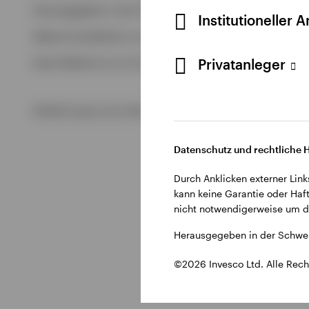
Alle anzeigen
Herausgegeben in der Schweiz durch Invesco Asset Managem
Institutioneller 
Alle anzeigen
Weitere Einzelheiten zu den ausstellenden Unternehmen un
Privatanleger
Diese Website ist nur für die Nutzung durch Personen mit W
©2026 Invesco Ltd. Alle Rechte vorbehalten.
Datenschutz und rechtliche 
Durch Anklicken externer Link
kann keine Garantie oder Haft
nicht notwendigerweise um di
Herausgegeben in der Schwei
©2026 Invesco Ltd. Alle Rech