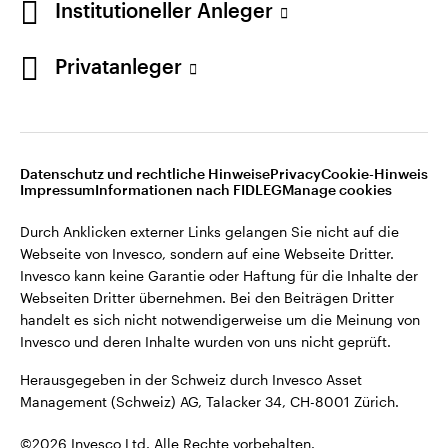
Institutioneller Anleger
Invesco kann keine Garantie oder Haftung für die Inhalte der
Webseiten Dritter übernehmen. Bei den Beiträgen Dritter
handelt es sich nicht notwendigerweise um die Meinung von
Privatanleger
Invesco und deren Inhalte wurden von uns nicht geprüft.
Schweiz
Herausgegeben in der Schweiz durch Invesco Asset
English
Management (Schweiz) AG, Talacker 34, CH-8001 Zürich.
Datenschutz und rechtliche Hinweise
Privacy
Cookie-Hinweis
Weitere Einzelheiten zu den ausstellenden Unternehmen und
Kontaktieren Sie uns
Impressum
Informationen nach FIDLEG
Manage cookies
den Datenschutzbestimmungen der Website finden Sie in
den Allgemeinen Geschäftsbedingungen der Website.
Durch Anklicken externer Links gelangen Sie nicht auf die
Webseite von Invesco, sondern auf eine Webseite Dritter.
Diese Website ist nur für die Nutzung durch Personen mit
Invesco kann keine Garantie oder Haftung für die Inhalte der
Wohnsitz in der Schweiz bestimmt.
Webseiten Dritter übernehmen. Bei den Beiträgen Dritter
handelt es sich nicht notwendigerweise um die Meinung von
Invesco und deren Inhalte wurden von uns nicht geprüft.
©2026 Invesco Ltd. Alle Rechte vorbehalten.
Herausgegeben in der Schweiz durch Invesco Asset
Management (Schweiz) AG, Talacker 34, CH-8001 Zürich.
©2026 Invesco Ltd. Alle Rechte vorbehalten.