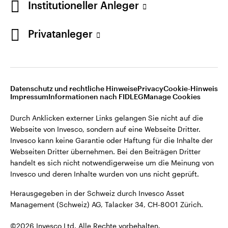
Institutioneller Anleger
Invesco kann keine Garantie oder Haftung für die Inhalte der
Webseiten Dritter übernehmen. Bei den Beiträgen Dritter
handelt es sich nicht notwendigerweise um die Meinung von
Privatanleger
Invesco und deren Inhalte wurden von uns nicht geprüft.
Schweiz
Herausgegeben in der Schweiz durch Invesco Asset
English
Management (Schweiz) AG, Talacker 34, CH-8001 Zürich.
Datenschutz und rechtliche Hinweise
Privacy
Cookie-Hinweis
Weitere Einzelheiten zu den ausstellenden Unternehmen und
Kontaktieren Sie uns
Impressum
Informationen nach FIDLEG
Manage Cookies
den Datenschutzbestimmungen der Website finden Sie in
den Allgemeinen Geschäftsbedingungen der Website.
Durch Anklicken externer Links gelangen Sie nicht auf die
Webseite von Invesco, sondern auf eine Webseite Dritter.
Diese Website ist nur für die Nutzung durch Personen mit
Invesco kann keine Garantie oder Haftung für die Inhalte der
Wohnsitz in der Schweiz bestimmt.
Webseiten Dritter übernehmen. Bei den Beiträgen Dritter
handelt es sich nicht notwendigerweise um die Meinung von
Invesco und deren Inhalte wurden von uns nicht geprüft.
©2026 Invesco Ltd. Alle Rechte vorbehalten.
Herausgegeben in der Schweiz durch Invesco Asset
Management (Schweiz) AG, Talacker 34, CH-8001 Zürich.
©2026 Invesco Ltd. Alle Rechte vorbehalten.